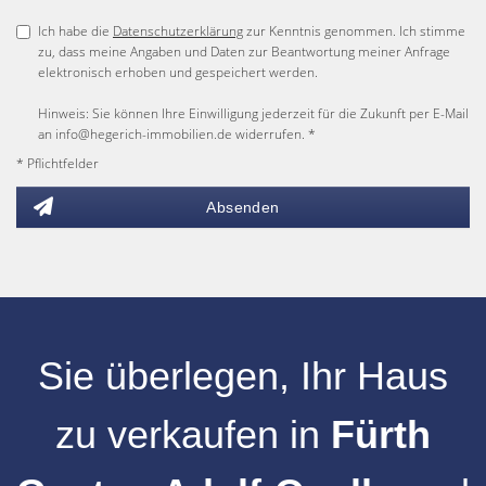
Ich habe die
Datenschutzerklärung
zur Kenntnis genommen. Ich stimme
zu, dass meine Angaben und Daten zur Beantwortung meiner Anfrage
elektronisch erhoben und gespeichert werden.
Hinweis: Sie können Ihre Einwilligung jederzeit für die Zukunft per E-Mail
an info@hegerich-immobilien.de widerrufen. *
* Pflichtfelder
Absenden
Sie überlegen, Ihr
Haus
zu verkaufen
in
Fürth