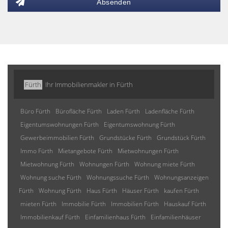
Absenden
Fürth
Ihr Immobilienmakler in Fürth
Büro Fürth
Bürofläche Fürth
Laden Fürth
Ladenfläche Fürth
Eigentumswohnungen Fürth
Eigentumswohnung Fürth
Gewerbeimmobilien Fürth
Grundstücke Fürth
Grundstück Fürth
Immo Fürth
Mietangebote Fürth
Mietwohnungen Fürth
Mietwohnung Fürth
Wohnungen Fürth
Wohnung miete Fürth
Wohnung suche Fürth
Wohnungssuche Fürth
Wohnungsanzeigen
Fürth
Wohnung Fürth
Haus Fürth
Häuser Fürth
kaufen Fürth
mieten Fürth
Immobilie Fürth
Immobilien Fürth
Hauskauf Fürth
Immobilienkauf Fürth
Einfamilienhaus Fürth
Einfamilienhäuser