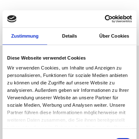
Immobilie jetzt bewerten
Zustimmung
Details
Über Cookies
Diese Webseite verwendet Cookies
Immobilienverkauf in Fürth
Wir verwenden Cookies, um Inhalte und Anzeigen zu
personalisieren, Funktionen für soziale Medien anbieten
Gustav-Adolf-Quelle und
zu können und die Zugriffe auf unsere Website zu
analysieren. Außerdem geben wir Informationen zu Ihrer
Umgebung: Käufer finden
Verwendung unserer Website an unsere Partner für
soziale Medien, Werbung und Analysen weiter. Unsere
Sie planen einen erfolgreichen
Verkauf
Ihrer
Immobilie
Partner führen diese Informationen möglicherweise mit
in
Fürth
? Ihr Objekt befindet sich in der Umgebung der
weiteren Daten zusammen, die Sie ihnen bereitgestellt
Gustav-Adolf-Quelle und Sie möchten schnell den
haben oder die sie im Rahmen Ihrer Nutzung der Dienste
richtigen Käufer finden? Das Team von Hegerich
gesammelt haben.
Einwilligungsauswahl