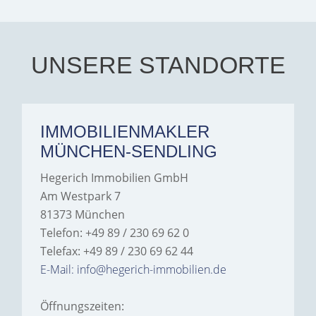
transparent, and clear in
every communication.
Iâ€™m deeply grateful for
their support and wouldn't
hesitate to recommend
Hegerich Immobilien to
UNSERE STANDORTE
anyone looking for a home.
IMMOBILIENMAKLER
MÜNCHEN-SENDLING
Hegerich Immobilien GmbH
Am Westpark 7
81373 München
Telefon: +49 89 / 230 69 62 0
Telefax: +49 89 / 230 69 62 44
E-Mail: info@hegerich-immobilien.de
Öffnungszeiten: