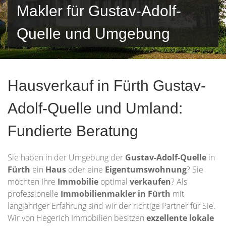
Makler für Gustav-Adolf-
Quelle und Umgebung
Hausverkauf in Fürth Gustav-
Adolf-Quelle und Umland:
Fundierte Beratung
Sie haben in der Umgebung der
Gustav-Adolf-Quelle
in
Fürth
ein
Haus
oder eine
Eigentumswohnung
? Sie
möchten Ihre
Immobilie
optimal
verkaufen
? Als
professionelle
Immobilienmakler in Fürth
mit
langjähriger Erfahrung sind wir der richtige Partner für Sie.
Wir von Hegerich Immobilien besitzen
exzellente lokale