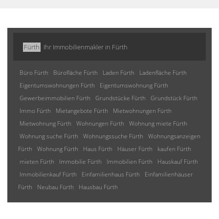
Fürth
Ihr Immobilienmakler in Fürth
Büro Fürth
Bürofläche Fürth
Laden Fürth
Ladenfläche Fürth
Eigentumswohnungen Fürth
Eigentumswohnung Fürth
Gewerbeimmobilien Fürth
Grundstücke Fürth
Grundstück Fürth
Immo Fürth
Mietangebote Fürth
Mietwohnungen Fürth
Mietwohnung Fürth
Wohnungen Fürth
Wohnung miete Fürth
Wohnung suche Fürth
Wohnungssuche Fürth
Wohnungsanzeigen
Fürth
Wohnung Fürth
Haus Fürth
Häuser Fürth
kaufen Fürth
mieten Fürth
Immobilie Fürth
Immobilien Fürth
Hauskauf Fürth
Immobilienkauf Fürth
Einfamilienhaus Fürth
Einfamilienhäuser
Fürth
Neubau Fürth
Hausbau Fürth