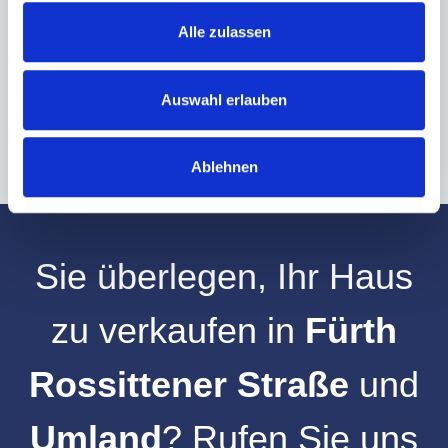
Alle zulassen
Hinweis: Sie können Ihre Einwilligung jederzeit für die Zukunft per E-Mail
an info@hegerich-immobilien.de widerrufen. *
* Pflichtfelder
Auswahl erlauben
Absenden
Ablehnen
Sie überlegen, Ihr
Haus
zu verkaufen
in
Fürth
Rossittener Straße
und
Umland
? Rufen Sie uns