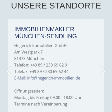
Hegerich Immobilien to
UNSERE STANDORTE
anyone looking for a home.
IMMOBILIENMAKLER
MÜNCHEN-SENDLING
Hegerich Immobilien GmbH
Am Westpark 7
81373 München
Telefon: +49 89 / 230 69 62 0
Telefax: +49 89 / 230 69 62 44
E-Mail: info@hegerich-immobilien.de
Öffnungszeiten:
Montag bis Freitag 09:00 - 18:00 Uhr
Termine nach Vereinbarung