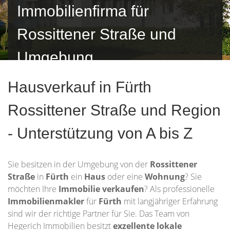
Immobilienfirma für
Rossittener Straße und
Umgebung
Hausverkauf in Fürth
Rossittener Straße und Region
- Unterstützung von A bis Z
Sie besitzen in der Umgebung von der
Rossittener
Straße
in
Fürth
ein
Haus
oder eine
Wohnung
? Sie
möchten Ihre
Immobilie
verkaufen
? Als professionelle
Immobilienmakler
für
Fürth
mit langjähriger Erfahrung
sind wir der richtige Partner für Sie. Das Team von
Hegerich Immobilien besitzt
exzellente lokale