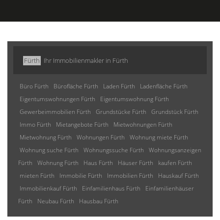
Fürth
Ihr Immobilienmakler in Fürth
Büro Fürth
Bürofläche Fürth
Laden Fürth
Ladenfläche Fürth
Eigentumswohnungen Fürth
Eigentumswohnung Fürth
Gewerbeimmobilien Fürth
Grundstücke Fürth
Grundstück Fürth
Immo Fürth
Mietangebote Fürth
Mietwohnungen Fürth
Mietwohnung Fürth
Wohnungen Fürth
Wohnung miete Fürth
Wohnung suche Fürth
Wohnungssuche Fürth
Wohnungsanzeigen
Fürth
Wohnung Fürth
Haus Fürth
Häuser Fürth
kaufen Fürth
mieten Fürth
Immobilie Fürth
Immobilien Fürth
Hauskauf Fürth
Immobilienkauf Fürth
Einfamilienhaus Fürth
Einfamilienhäuser
Fürth
Neubau Fürth
Hausbau Fürth