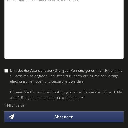
Ich habe die
Datenschutzerklärung
zur Kenntnis genommen. Ich stimme
zu, dass meine Angaben und Daten zur Beantwortung meiner Anfrage
elektronisch erhoben und gespeichert werden.
Hinweis: Sie können Ihre Einwilligung jederzeit für die Zukunft per E-Mail
an info@hegerich-immobilien.de widerrufen. *
* Pflichtfelder
Absenden