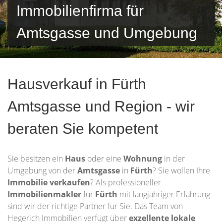
Immobilienfirma für
Amtsgasse und Umgebung
Hausverkauf in Fürth
Amtsgasse und Region - wir
beraten Sie kompetent
Sie besitzen ein
Haus
oder eine
Wohnung
in der
Umgebung von der
Amtsgasse
in
Fürth
? Sie wollen Ihre
Immobilie
verkaufen
? Als professioneller
Immobilienmakler
für
Fürth
mit langjähriger Erfahrung
sind wir der richtige Partner für Sie. Das Team von
Hegerich Immobilien verfügt über
exzellente lokale