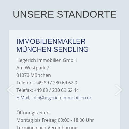
their support and wouldn't
hesitate to recommend
Hegerich Immobilien to
UNSERE STANDORTE
anyone looking for a home.
IMMOBILIENMAKLER
MÜNCHEN-SENDLING
Hegerich Immobilien GmbH
Am Westpark 7
81373 München
Telefon: +49 89 / 230 69 62 0
Telefax: +49 89 / 230 69 62 44
E-Mail: info@hegerich-immobilien.de
Öffnungszeiten:
Montag bis Freitag 09:00 - 18:00 Uhr
Termine nach Vereinbarung