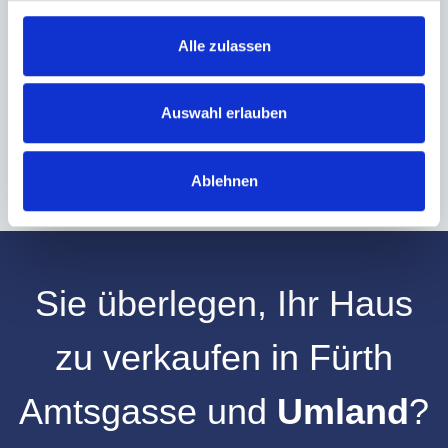
zu, dass meine Angaben und Daten zur Beantwortung meiner Anfrage
elektronisch erhoben und gespeichert werden.
Alle zulassen
Hinweis: Sie können Ihre Einwilligung jederzeit für die Zukunft per E-Mail
an info@hegerich-immobilien.de widerrufen. *
* Pflichtfelder
Auswahl erlauben
Absenden
Ablehnen
Sie überlegen, Ihr
Haus
zu verkaufen
in
Fürth
Amtsgasse
und
Umland
?