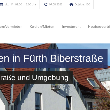
Mo. - Fr. 09.00 - 18.00 Uhr
07.08.2026
Objekte: 100
en/Vermieten
Kaufen/Mieten
Investment
Neubauvertr
en in Fürth Biberstraße
rstraße und Umgebung