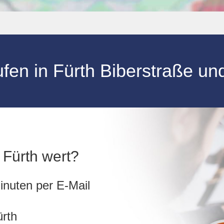
ufen
in
Fürth Biberstraße
un
n Fürth wert?
inuten per E-Mail
ürth