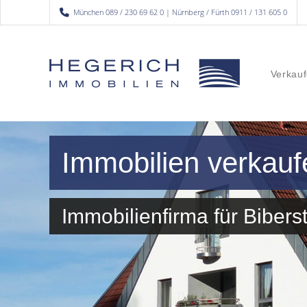
München 089 / 230 69 62 0 | Nürnberg / Fürth 0911 / 131 605 0
Verkauf
Immobilien verkauf
Immobilienfirma für Bibe