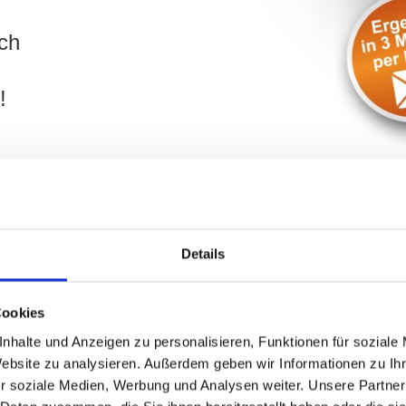
ch
!
Details
 Biberstraße und Umgebung: Käufe
Cookies
nhalte und Anzeigen zu personalisieren, Funktionen für soziale
lie
in
Fürth
? Ihr Objekt liegt in der Nähe der
Biberstraße
und
Website zu analysieren. Außerdem geben wir Informationen zu I
bei umfassend. Tragen Sie die wichtigsten Daten Ihres Objekte
r soziale Medien, Werbung und Analysen weiter. Unsere Partner
e schnellstmöglich kontaktieren und Ihr Vorhaben mit Ihnen be