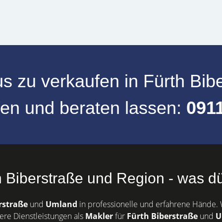
s zu verkaufen
in
Fürth Bib
fen und beraten lassen:
091
Biberstraße und Region - was dür
rstraße
und
Umland
in professionelle und erfahrene Hände. W
ere Dienstleistungen als
Makler
für
Fürth Biberstraße
und
U