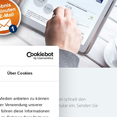
Über Cookies
r finden
 Medien anbieten zu können
der
Herrnstraße
und Sie möchten schnell den
hrer Verwendung unserer
aten zu Ihrem Objekt in das Formular ein. Senden Sie
 führen diese Informationen