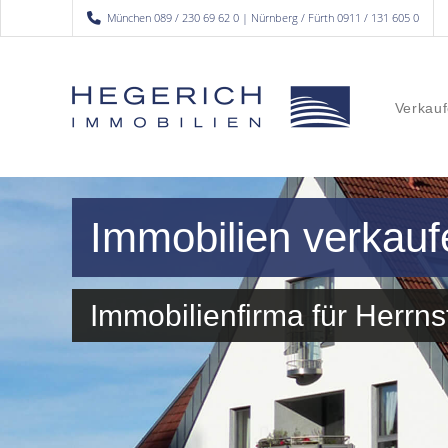
München 089 / 230 69 62 0 | Nürnberg / Fürth 0911 / 131 605 0
Verkauf
Immobilien verkauf
Immobilienfirma für Herr