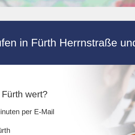
ufen
in
Fürth Herrnstraße
un
n Fürth wert?
inuten per E-Mail
ürth