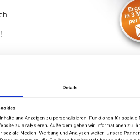
ch
!
Details
 Herrnstraße und Umgebung: Käufe
Cookies
nhalte und Anzeigen zu personalisieren, Funktionen für soziale
ilie
in
Fürth
? Ihr Objekt befindet sich in der Umgebung von 
Website zu analysieren. Außerdem geben wir Informationen zu I
bilien unterstützt Sie umfassend. Geben Sie die wichtigsten D
r soziale Medien, Werbung und Analysen weiter. Unsere Partner
Sie schnellstmöglich und besprechen gern mit Ihnen Ihr Projekt.