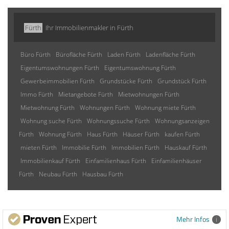
Fürth
Ihr Immobilienmakler in Fürth
Büro Fürth
Bürofläche Fürth
Laden Fürth
Ladenfläche Fürth
Eigentumswohnungen Fürth
Eigentumswohnung Fürth
Gewerbeimmobilien Fürth
Grundstücke Fürth
Grundstück Fürth
Immo Fürth
Mietangebote Fürth
Mietwohnungen Fürth
Mietwohnung Fürth
Wohnungen Fürth
Wohnung miete Fürth
Wohnung suche Fürth
Wohnungssuche Fürth
Wohnungsanzeigen
Fürth
Wohnung Fürth
Haus Fürth
Häuser Fürth
kaufen Fürth
mieten Fürth
Immobilie Fürth
Immobilien Fürth
Hauskauf Fürth
Immobilienkauf Fürth
Einfamilienhaus Fürth
Einfamilienhäuser
Fürth
Neubau Fürth
Hausbau Fürth
Mehr Infos