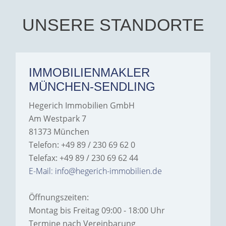
their support and wouldn't
hesitate to recommend
Hegerich Immobilien to
UNSERE STANDORTE
anyone looking for a home.
IMMOBILIENMAKLER
MÜNCHEN-SENDLING
Hegerich Immobilien GmbH
Am Westpark 7
81373 München
Telefon: +49 89 / 230 69 62 0
Telefax: +49 89 / 230 69 62 44
E-Mail: info@hegerich-immobilien.de
Öffnungszeiten:
Montag bis Freitag 09:00 - 18:00 Uhr
Termine nach Vereinbarung