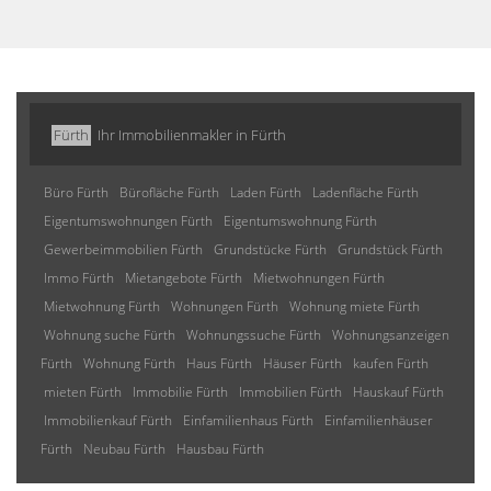
Fürth
Ihr Immobilienmakler in Fürth
Büro Fürth
Bürofläche Fürth
Laden Fürth
Ladenfläche Fürth
Eigentumswohnungen Fürth
Eigentumswohnung Fürth
Gewerbeimmobilien Fürth
Grundstücke Fürth
Grundstück Fürth
Immo Fürth
Mietangebote Fürth
Mietwohnungen Fürth
Mietwohnung Fürth
Wohnungen Fürth
Wohnung miete Fürth
Wohnung suche Fürth
Wohnungssuche Fürth
Wohnungsanzeigen
Fürth
Wohnung Fürth
Haus Fürth
Häuser Fürth
kaufen Fürth
mieten Fürth
Immobilie Fürth
Immobilien Fürth
Hauskauf Fürth
Immobilienkauf Fürth
Einfamilienhaus Fürth
Einfamilienhäuser
Fürth
Neubau Fürth
Hausbau Fürth