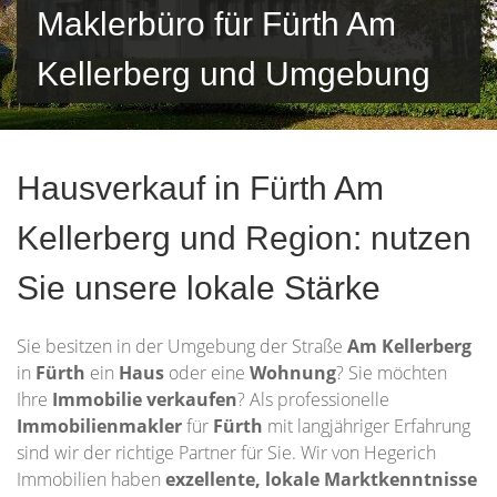
Maklerbüro für Fürth Am
Kellerberg und Umgebung
Hausverkauf in Fürth Am
Kellerberg und Region: nutzen
Sie unsere lokale Stärke
Sie besitzen in der Umgebung der Straße
Am Kellerberg
in
Fürth
ein
Haus
oder eine
Wohnung
? Sie möchten
Ihre
Immobilie
verkaufen
? Als professionelle
Immobilienmakler
für
Fürth
mit langjähriger Erfahrung
sind wir der richtige Partner für Sie. Wir von Hegerich
Immobilien haben
exzellente, lokale Marktkenntnisse