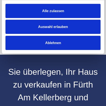
zu, dass meine Angaben und Daten zur Beantwortung meiner Anfrage
elektronisch erhoben und gespeichert werden.
Alle zulassen
Hinweis: Sie können Ihre Einwilligung jederzeit für die Zukunft per E-Mail
an info@hegerich-immobilien.de widerrufen. *
* Pflichtfelder
Auswahl erlauben
Absenden
Ablehnen
Sie überlegen, Ihr
Haus
zu verkaufen
in
Fürth
Am Kellerberg
und