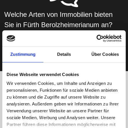
Welche Arten von Immobilien bieten
Sie in Fürth Berolzheimerianum an?
Wir bieten Unterstützung beim Verkauf von sowohl
Häusern als auch Wohnungen in der Umgebung von
Berolzheimerianum an.
Zustimmung
Details
Über Cookies
Diese Webseite verwendet Cookies
Wir verwenden Cookies, um Inhalte und Anzeigen zu
Immobilienverkauf in Fürth
personalisieren, Funktionen für soziale Medien anbieten
zu können und die Zugriffe auf unsere Website zu
Berolzheimerianum und
analysieren. Außerdem geben wir Informationen zu Ihrer
Verwendung unserer Website an unsere Partner für
Umgebung - Käufer finden
soziale Medien, Werbung und Analysen weiter. Unsere
Partner führen diese Informationen möglicherweise mit