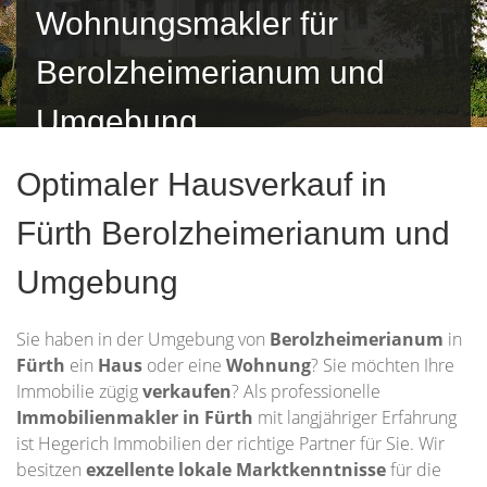
Wohnungsmakler für
Berolzheimerianum und
Umgebung
Optimaler Hausverkauf in
Fürth Berolzheimerianum und
Umgebung
Sie haben in der Umgebung von
Berolzheimerianum
in
Fürth
ein
Haus
oder eine
Wohnung
? Sie möchten Ihre
Immobilie zügig
verkaufen
? Als professionelle
Immobilienmakler in Fürth
mit langjähriger Erfahrung
ist Hegerich Immobilien der richtige Partner für Sie. Wir
besitzen
exzellente lokale Marktkenntnisse
für die