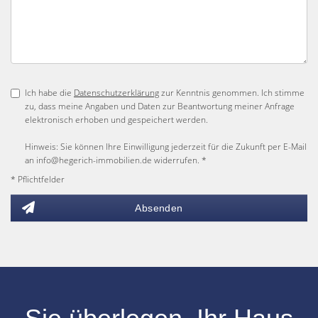
Ich habe die
Datenschutzerklärung
zur Kenntnis genommen. Ich stimme
zu, dass meine Angaben und Daten zur Beantwortung meiner Anfrage
elektronisch erhoben und gespeichert werden.
Hinweis: Sie können Ihre Einwilligung jederzeit für die Zukunft per E-Mail
an info@hegerich-immobilien.de widerrufen. *
* Pflichtfelder
Absenden