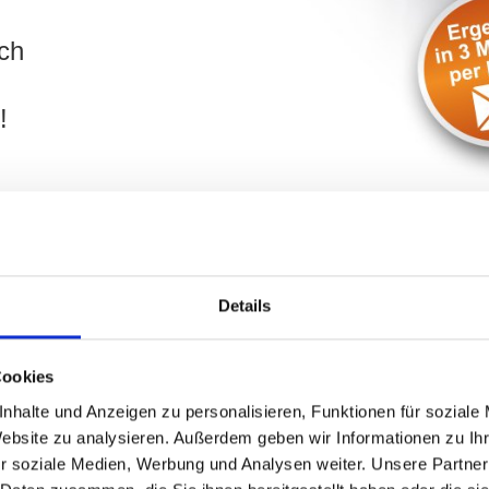
ch
!
Details
 Hüttendorfer Weg und Umgebung:
Cookies
nhalte und Anzeigen zu personalisieren, Funktionen für soziale
lie
in
Fürth
? Ihr Objekt liegt rund um den
Hüttendorfer We
Website zu analysieren. Außerdem geben wir Informationen zu I
t Sie dabei umfassend. Tragen Sie die wichtigsten Daten Ihres
r soziale Medien, Werbung und Analysen weiter. Unsere Partner
e schnellstmöglich kontaktieren und Ihr Vorhaben mit Ihnen be