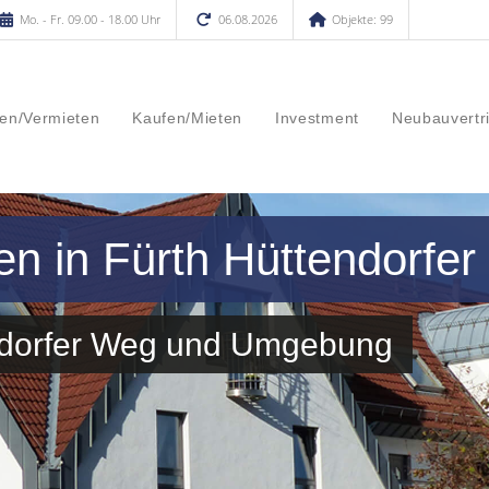
Mo. - Fr. 09.00 - 18.00 Uhr
06.08.2026
Objekte: 99
en/Vermieten
Kaufen/Mieten
Investment
Neubauvertr
en in Fürth Hüttendorfe
endorfer Weg und Umgebung