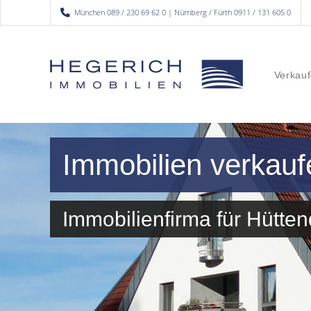
München 089 / 230 69 62 0 | Nürnberg / Fürth 0911 / 131 605 0
Verkauf
Immobilien verkauf
Immobilienfirma für Hütt