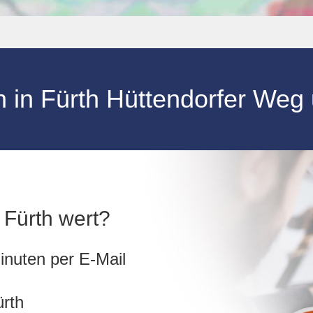
n
in
Fürth Hüttendorfer Weg
n Fürth wert?
inuten per E-Mail
ürth