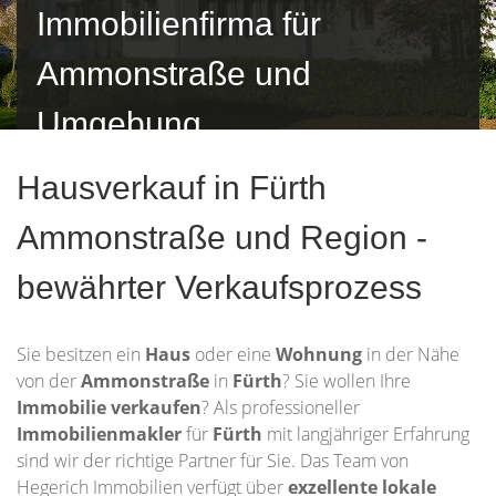
Immobilienfirma für
Ammonstraße und
Umgebung
Hausverkauf in Fürth
Ammonstraße und Region -
bewährter Verkaufsprozess
Sie besitzen ein
Haus
oder eine
Wohnung
in der Nähe
von der
Ammonstraße
in
Fürth
? Sie wollen Ihre
Immobilie
verkaufen
? Als professioneller
Immobilienmakler
für
Fürth
mit langjähriger Erfahrung
sind wir der richtige Partner für Sie. Das Team von
Hegerich Immobilien verfügt über
exzellente lokale