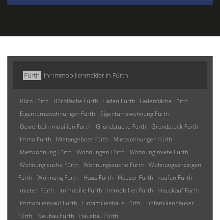
Fürth
Ihr Immobilienmakler in Fürth
Büro Fürth
Bürofläche Fürth
Laden Fürth
Ladenfläche Fürth
Eigentumswohnungen Fürth
Eigentumswohnung Fürth
Gewerbeimmobilien Fürth
Grundstücke Fürth
Grundstück Fürth
Immo Fürth
Mietangebote Fürth
Mietwohnungen Fürth
Mietwohnung Fürth
Wohnungen Fürth
Wohnung miete Fürth
Wohnung suche Fürth
Wohnungssuche Fürth
Wohnungsanzeigen
Fürth
Wohnung Fürth
Haus Fürth
Häuser Fürth
kaufen Fürth
mieten Fürth
Immobilie Fürth
Immobilien Fürth
Hauskauf Fürth
Immobilienkauf Fürth
Einfamilienhaus Fürth
Einfamilienhäuser
Fürth
Neubau Fürth
Hausbau Fürth