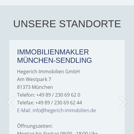
every communication.
Iâ€™m deeply grateful for
their support and wouldn't
hesitate to recommend
Hegerich Immobilien to
UNSERE STANDORTE
anyone looking for a home.
IMMOBILIENMAKLER
MÜNCHEN-SENDLING
Hegerich Immobilien GmbH
Am Westpark 7
81373 München
Telefon: +49 89 / 230 69 62 0
Telefax: +49 89 / 230 69 62 44
E-Mail: info@hegerich-immobilien.de
Öffnungszeiten:
Montag bis Freitag 09:00 - 18:00 Uhr