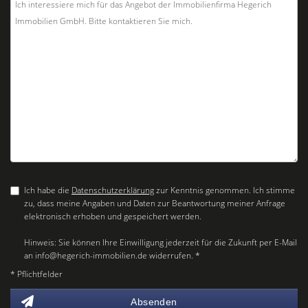
Ich habe die
Datenschutzerklärung
zur Kenntnis genommen. Ich stimme
zu, dass meine Angaben und Daten zur Beantwortung meiner Anfrage
elektronisch erhoben und gespeichert werden.
Hinweis: Sie können Ihre Einwilligung jederzeit für die Zukunft per E-Mail
an info@hegerich-immobilien.de widerrufen. *
* Pflichtfelder
Absenden