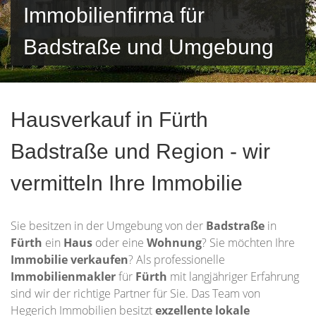
Immobilienfirma für
Badstraße und Umgebung
Hausverkauf in Fürth
Badstraße und Region - wir
vermitteln Ihre Immobilie
Sie besitzen in der Umgebung von der
Badstraße
in
Fürth
ein
Haus
oder eine
Wohnung
? Sie möchten Ihre
Immobilie
verkaufen
? Als professionelle
Immobilienmakler
für
Fürth
mit langjähriger Erfahrung
sind wir der richtige Partner für Sie. Das Team von
Hegerich Immobilien besitzt
exzellente lokale