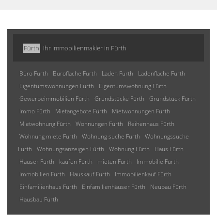
Fürth
Ihr Immobilienmakler in Fürth
Büro Fürth
Bürofläche Fürth
Laden Fürth
Ladenfläche Fürth
Eigentumswohnungen Fürth
Eigentumswohnung Fürth
Gewerbeimmobilien Fürth
Grundstücke Fürth
Grundstück Fürth
Immo Fürth
Mietangebote Fürth
Mietwohnungen Fürth
Mietwohnung Fürth
Wohnungen Fürth
Reihenhaus Fürth
Wohnung miete Fürth
Wohnung suche Fürth
Wohnungssuche
Fürth
Wohnungsanzeigen Fürth
Wohnung Fürth
Haus Fürth
Häuser Fürth
kaufen Fürth
mieten Fürth
Immobilie Fürth
Immobilien Fürth
Hauskauf Fürth
Immobilienkauf Fürth
Einfamilienhaus Fürth
Einfamilienhäuser Fürth
Neubau Fürth
Hausbau Fürth