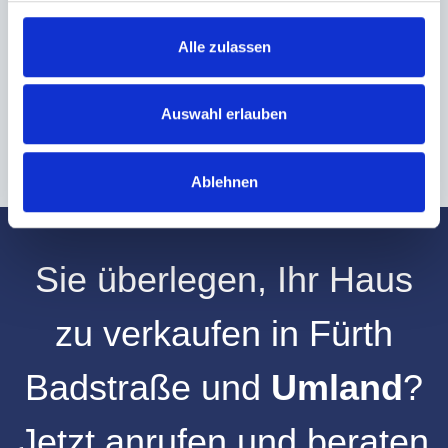
Hinweis: Sie können Ihre Einwilligung jederzeit für die Zukunft per E-Mail
Alle zulassen
an info@hegerich-immobilien.de widerrufen. *
* Pflichtfelder
Auswahl erlauben
Absenden
Ablehnen
Sie überlegen, Ihr
Haus
zu verkaufen
in
Fürth
Badstraße
und
Umland
?
Jetzt anrufen und beraten