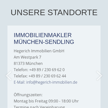
their support and wouldn't
hesitate to recommend
Hegerich Immobilien to
UNSERE STANDORTE
anyone looking for a home.
IMMOBILIENMAKLER
MÜNCHEN-SENDLING
Hegerich Immobilien GmbH
Am Westpark 7
81373 München
Telefon: +49 89 / 230 69 62 0
Telefax: +49 89 / 230 69 62 44
E-Mail: info@hegerich-immobilien.de
Öffnungszeiten:
Montag bis Freitag 09:00 - 18:00 Uhr
Termine nach Vereinbarung