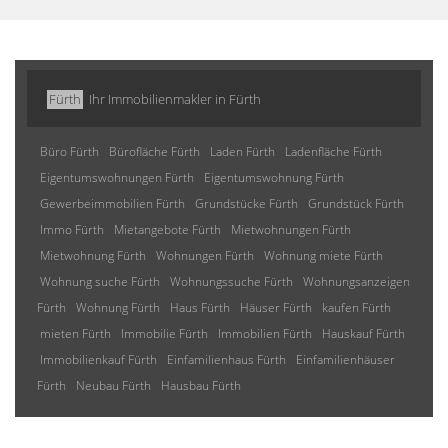
Fürth
Ihr Immobilienmakler in Fürth
Büro Fürth
Bürofläche Fürth
Laden Fürth
Ladenfläche Fürth
Eigentumswohnungen Fürth
Eigentumswohnung Fürth
Gewerbeimmobilien Fürth
Grundstücke Fürth
Grundstück Fürth
Immo Fürth
Mietangebote Fürth
Mietwohnungen Fürth
Mietwohnung Fürth
Wohnungen Fürth
Wohnung miete Fürth
Wohnung suche Fürth
Wohnungssuche Fürth
Wohnungsanzeigen
Fürth
Wohnung Fürth
Haus Fürth
Häuser Fürth
kaufen Fürth
mieten Fürth
Immobilie Fürth
Immobilien Fürth
Hauskauf Fürth
Immobilienkauf Fürth
Einfamilienhaus Fürth
Einfamilienhäuser
Fürth
Neubau Fürth
Hausbau Fürth