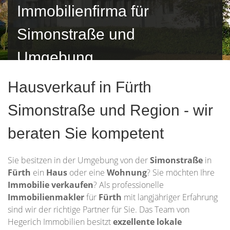
Immobilienfirma für
Simonstraße und
Umgebung
Hausverkauf in Fürth
Simonstraße und Region - wir
beraten Sie kompetent
Sie besitzen in der Umgebung von der
Simonstraße
in
Fürth
ein
Haus
oder eine
Wohnung
? Sie möchten Ihre
Immobilie
verkaufen
? Als professionelle
Immobilienmakler
für
Fürth
mit langjähriger Erfahrung
sind wir der richtige Partner für Sie. Das Team von
Hegerich Immobilien besitzt
exzellente lokale