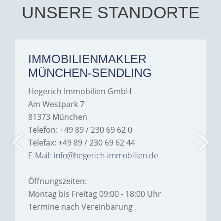
Hegerich Immobilien to
UNSERE STANDORTE
anyone looking for a home.
IMMOBILIENMAKLER
MÜNCHEN-SENDLING
Hegerich Immobilien GmbH
Am Westpark 7
81373 München
Telefon: +49 89 / 230 69 62 0
Telefax: +49 89 / 230 69 62 44
E-Mail: info@hegerich-immobilien.de
Öffnungszeiten:
Montag bis Freitag 09:00 - 18:00 Uhr
Termine nach Vereinbarung