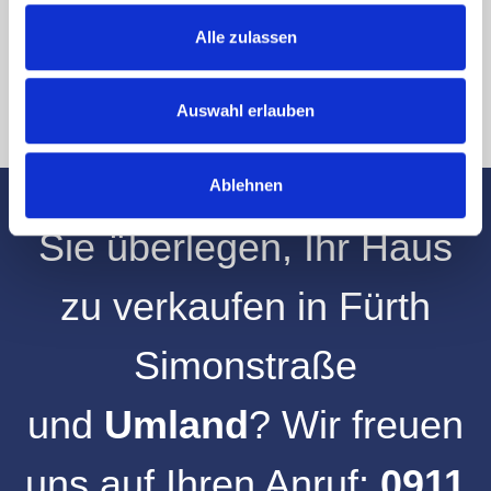
an info@hegerich-immobilien.de widerrufen. *
* Pflichtfelder
Alle zulassen
Absenden
Auswahl erlauben
Ablehnen
Sie überlegen, Ihr
Haus
zu verkaufen
in
Fürth
Simonstraße
und
Umland
? Wir freuen
uns auf Ihren Anruf:
0911