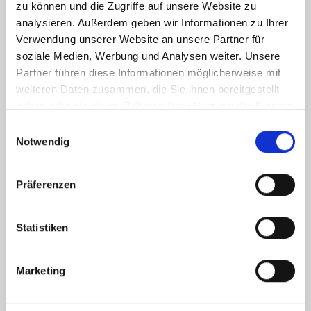
zu können und die Zugriffe auf unsere Website zu
analysieren. Außerdem geben wir Informationen zu Ihrer
Verwendung unserer Website an unsere Partner für
soziale Medien, Werbung und Analysen weiter. Unsere
Partner führen diese Informationen möglicherweise mit
weiteren Daten zusammen, die Sie ihnen bereitgestellt
haben oder die sie im Rahmen Ihrer Nutzung der Dienste
gesammelt haben.
Einwilligungsauswahl
Notwendig
Präferenzen
Statistiken
Ich habe die
Datenschutzerklärung
zur Kenntnis genommen. Ich stimme
zu, dass meine Angaben und Daten zur Beantwortung meiner Anfrage
Marketing
elektronisch erhoben und gespeichert werden.
Hinweis: Sie können Ihre Einwilligung jederzeit für die Zukunft per E-Mail