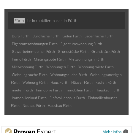
Fürth
Ihr Immobilienmakler in Fürth
Büro Fürth
Bürofläche Fürth
Laden Fürth
Ladenfläche Fürth
Eigentumswohnungen Fürth
Eigentumswohnung Fürth
Gewerbeimmobilien Fürth
Grundstücke Fürth
Grundstück Fürth
Immo Fürth
Mietangebote Fürth
Mietwohnungen Fürth
Mietwohnung Fürth
Wohnungen Fürth
Wohnung miete Fürth
Wohnung suche Fürth
Wohnungssuche Fürth
Wohnungsanzeigen
Fürth
Wohnung Fürth
Haus Fürth
Häuser Fürth
kaufen Fürth
mieten Fürth
Immobilie Fürth
Immobilien Fürth
Hauskauf Fürth
Immobilienkauf Fürth
Einfamilienhaus Fürth
Einfamilienhäuser
Fürth
Neubau Fürth
Hausbau Fürth
Mehr Infos