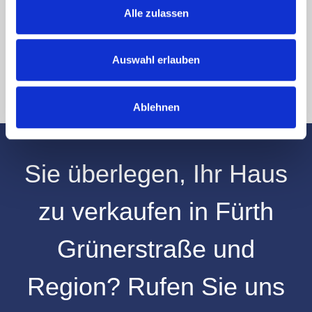
Hinweis: Sie können Ihre Einwilligung jederzeit für die Zukunft per E-Mail
Alle zulassen
an info@hegerich-immobilien.de widerrufen. *
* Pflichtfelder
Auswahl erlauben
Absenden
Ablehnen
Sie überlegen, Ihr
Haus
zu verkaufen
in
Fürth
Grünerstraße
und
Region
? Rufen Sie uns