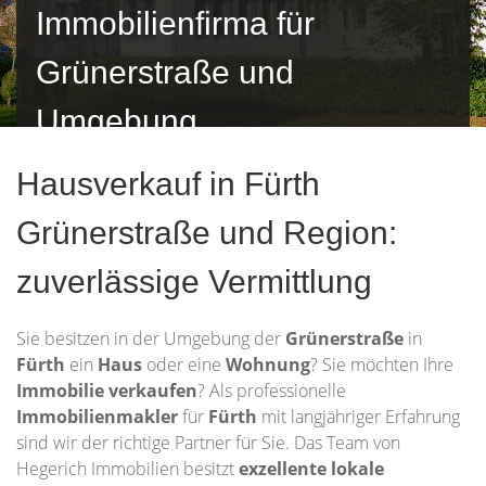
Immobilienfirma für
Grünerstraße und
Umgebung
Hausverkauf in Fürth
Grünerstraße und Region:
zuverlässige Vermittlung
Sie besitzen in der Umgebung der
Grünerstraße
in
Fürth
ein
Haus
oder eine
Wohnung
? Sie möchten Ihre
Immobilie
verkaufen
? Als professionelle
Immobilienmakler
für
Fürth
mit langjähriger Erfahrung
sind wir der richtige Partner für Sie. Das Team von
Hegerich Immobilien besitzt
exzellente lokale