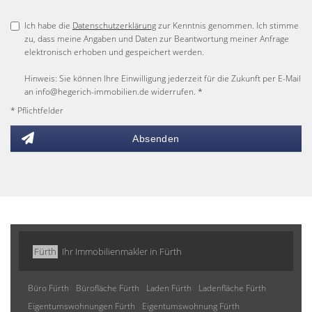
Ich habe die
Datenschutzerklärung
zur Kenntnis genommen. Ich stimme
zu, dass meine Angaben und Daten zur Beantwortung meiner Anfrage
elektronisch erhoben und gespeichert werden.
Hinweis: Sie können Ihre Einwilligung jederzeit für die Zukunft per E-Mail
an info@hegerich-immobilien.de widerrufen. *
* Pflichtfelder
Absenden
Fürth
Ihr Immobilienmakler in Fürth
Büro Fürth
Bürofläche Fürth
Laden Fürth
Ladenfläche Fürth
Eigentumswohnungen Fürth
Eigentumswohnung Fürth