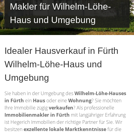
Makler für Wilhelm-Löhe-
Haus und Umgebung
Idealer Hausverkauf in Fürth
Wilhelm-Löhe-Haus und
Umgebung
Sie haben in der Umgebung des
Wilhelm-Löhe-Hauses
in Fürth
ein
Haus
oder eine
Wohnung
? Sie möchten
Ihre Immobilie zügig
verkaufen
? Als professionelle
Immobilienmakler in Fürth
mit langjähriger Erfahrung
ist Hegerich Immobilien der richtige Partner für Sie. Wir
besitzen
exzellente lokale Marktkenntnisse
für die