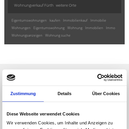
Wohnungverkauf Fürth
weitere Orte
Eigentumswohnungen
kaufen
Immobilienkauf
Immobilie
Wohnungen
Eigentumswohnung
Wohnung
Immobilien
Immo
Wohnungsanzeigen
Wohnung suche
Wir informieren Sie
Zustimmung
Details
Über Cookies
automatisch über passende
neue Angebote
Diese Webseite verwendet Cookies
Wir verwenden Cookies, um Inhalte und Anzeigen zu