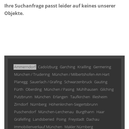
Ihre Suchanfrage passt leider auf keines unserer
Objekte.
Ammerndorf
Cadolzburg
Garching
Krailling
Germering
München / Trudering
München / Milbertshofen-Am Hart
Planegg
Sauerlach / Grafing
Schwarzenbruck
Gauting
Fürth
Oberding
München / Pasing
Mühlhausen
Gilching
Putzbrunn
München
Erlangen
Taufkirchen
Illesheim
Zirndorf
Nürnberg
Höhenkirchen-Siegertsbrunn
Puschendorf
München-Lerchenau
Burgthann
Haar
Gräfelfing
Landsberied
Poing
Freystadt
Dachau
Immobilienverkauf München
Makler Nürnberg