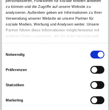
personalisieren, Funktionen für soziale Medien anbieten
zu können und die Zugriffe auf unsere Website zu
analysieren. Außerdem geben wir Informationen zu Ihrer
Verwendung unserer Website an unsere Partner für
soziale Medien, Werbung und Analysen weiter. Unsere
Partner führen diese Informationen möglicherweise mit
weiteren Daten zusammen, die Sie ihnen bereitgestellt
haben oder die sie im Rahmen Ihrer Nutzung der Dienste
gesammelt haben.
Einwilligungsauswahl
Notwendig
Ich habe die
Datenschutzerklärung
zur Kenntnis genommen. Ich stimme
zu, dass meine Angaben und Daten zur Beantwortung meiner Anfrage
Präferenzen
elektronisch erhoben und gespeichert werden.
Hinweis: Sie können Ihre Einwilligung jederzeit für die Zukunft per E-Mail
an info@hegerich-immobilien.de widerrufen. *
Statistiken
* Pflichtfelder
Marketing
Absenden