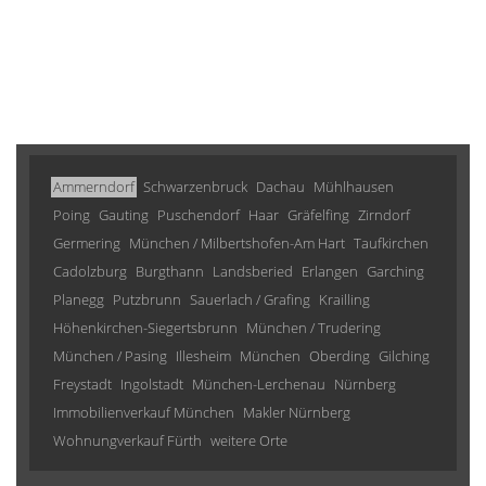
Ammerndorf
Schwarzenbruck
Dachau
Mühlhausen
Poing
Gauting
Puschendorf
Haar
Gräfelfing
Zirndorf
Germering
München / Milbertshofen-Am Hart
Taufkirchen
Cadolzburg
Burgthann
Landsberied
Erlangen
Garching
Planegg
Putzbrunn
Sauerlach / Grafing
Krailling
Höhenkirchen-Siegertsbrunn
München / Trudering
München / Pasing
Illesheim
München
Oberding
Gilching
Freystadt
Ingolstadt
München-Lerchenau
Nürnberg
Immobilienverkauf München
Makler Nürnberg
Wohnungverkauf Fürth
weitere Orte