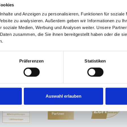
Cookies
nhalte und Anzeigen zu personalisieren, Funktionen für soziale
Website zu analysieren. Außerdem geben wir Informationen zu I
kirchen
Putzbrunn
Nürnberg
Garching
München / Milbertshofen-Am Hart
r soziale Medien, Werbung und Analysen weiter. Unsere Partner
gthann
Höhenkirchen-Siegertsbrunn
München
Poing
Cadolzburg
Erlang
 Daten zusammen, die Sie ihnen bereitgestellt haben oder die s
ienverkauf München
Makler Nürnberg
Wohnungverkauf Fürth
weitere Ort
n.
milienhaus
Immobilienkauf
kaufen
Immobilie
Präferenzen
Statistiken
Auswahl erlauben