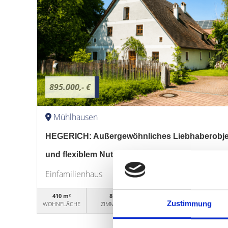
895.000,- €
Mühlhausen
HEGERICH: Außergewöhnliches Liebhaberobjekt
und flexiblem Nutzungskonzept
Einfamilienhaus
410 m²
8
WG50541
Zustimmung
WOHNFLÄCHE
ZIMMER
OBJEKTNUMMER