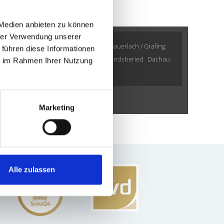
 Medien anbieten zu können
hrer Verwendung unserer
Zirndorf
Gräfelfing
Planegg
Fürth
Sauerlach / Grafing
 führen diese Informationen
en
Gauting
Krailling
Ammerndorf
Landsberied
Dachau
ie im Rahmen Ihrer Nutzung
e
Marketing
Alle zulassen