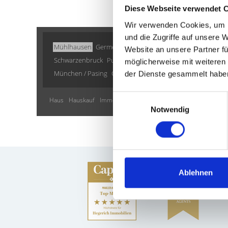
Diese Webseite verwendet 
Wir verwenden Cookies, um I
und die Zugriffe auf unsere 
Mühlhausen
Germering
Illesheim
Haar
Ingolstadt
Tauf
Website an unsere Partner fü
Schwarzenbruck
Puschendorf
München / Trudering
Bur
möglicherweise mit weiteren
München / Pasing
Oberding
Freystadt
Gilching
Immobil
der Dienste gesammelt habe
Einwilligungsauswahl
Haus
Hauskauf
Immo
Einfamilienhäuser
Immobilien
Einfa
Notwendig
Ablehnen