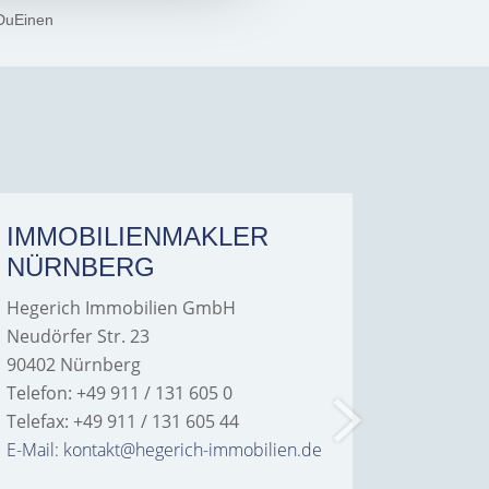
DuEinen
IMMOBILIENMAKLER
IMMO
NÜRNBERG
FÜRT
Hegerich Immobilien GmbH
Hegeric
Neudörfer Str. 23
Hans-Bor
90402 Nürnberg
90763 Fü
Telefon: +49 911 / 131 605 0
Telefon: 
Telefax: +49 911 / 131 605 44
Telefax: 
E-Mail: kontakt@hegerich-immobilien.de
E-Mail: 