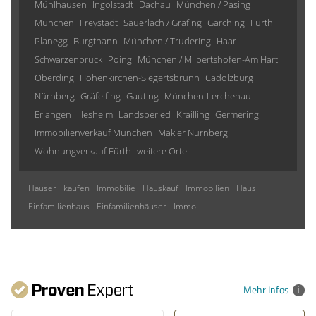
Mühlhausen
Ingolstadt
Dachau
München / Pasing
München
Freystadt
Sauerlach / Grafing
Garching
Fürth
Planegg
Burgthann
München / Trudering
Haar
Schwarzenbruck
Poing
München / Milbertshofen-Am Hart
Oberding
Höhenkirchen-Siegertsbrunn
Cadolzburg
Nürnberg
Gräfelfing
Gauting
München-Lerchenau
Erlangen
Illesheim
Landsberied
Krailling
Germering
Immobilienverkauf München
Makler Nürnberg
Wohnungverkauf Fürth
weitere Orte
Häuser
kaufen
Immobilie
Hauskauf
Immobilien
Haus
Einfamilienhaus
Einfamilienhäuser
Immo
Mehr Infos