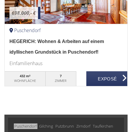
698.000,- €
Puschendorf
HEGERICH: Wohnen & Arbeiten auf einem
idyllischen Grundstück in Puschendorf!
Einfamilienhaus
432 m²
7
WOHNFLÄCHE
ZIMMER
Puschendorf
Gilching
Putzbrunn
Zirndorf
Taufkirchen