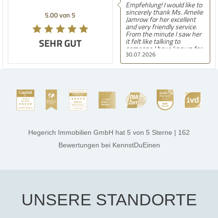
Empfehlung! I would like to
sincerely thank Ms. Amelie
5.00 von 5
Jamrow for her excellent
and very friendly service.
From the minute I saw her
SEHR GUT
it felt like talking to
someone I have known for
30.07.2026
a long time. She was so
kind to me and my family.
The only thing I can say is
she found the perfect
house for us. She always
kept in touch with us
always kept us updated and
made sure we were
comfortable with
everything. Amelie is
amazing at what she does
Hegerich Immobilien GmbH
hat
5
von
5
Sterne
|
162
very confident, smart and
kind. Best of luck to her in
Bewertungen
bei KennstDuEinen
all her endeavors. Thank
you. Aalia jeelani.
UNSERE STANDORTE