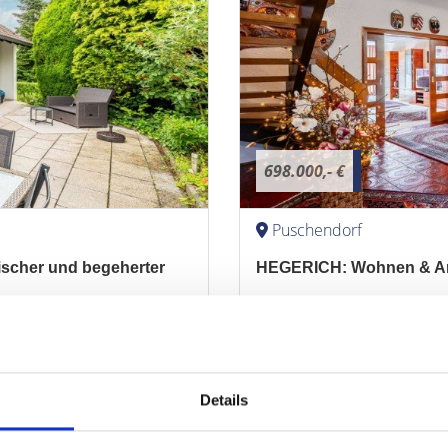
698.000,- €
Puschendorf
ischer und begeherter
HEGERICH: Wohnen & Arbe
Puschendorf!
Einfamilienhaus
432 m²
7
ZUM EXPOSÉ
Details
WOHNFLÄCHE
ZIMMER
O