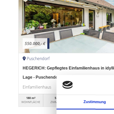
550.000,- €
Puschendorf
HEGERICH: Gepflegtes Einfamilienhaus in idyll
Lage - Puschendorf
Einfamilienhaus
180 m²
5
WG50461
Zustimmung
WOHNFLÄCHE
ZIMMER
OBJEKTNUMMER