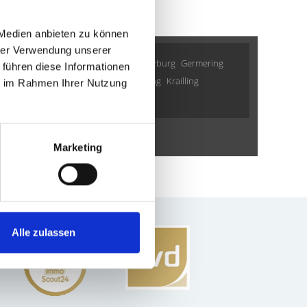
 Medien anbieten zu können
hrer Verwendung unserer
ering
Gilching
Freystadt
Haar
Cadolzburg
Germering
 führen diese Informationen
Vaterstetten
Schwarzenbruck
Garching
Krailling
ie im Rahmen Ihrer Nutzung
Wohnungverkauf Fürth
weitere Orte
Marketing
Alle zulassen