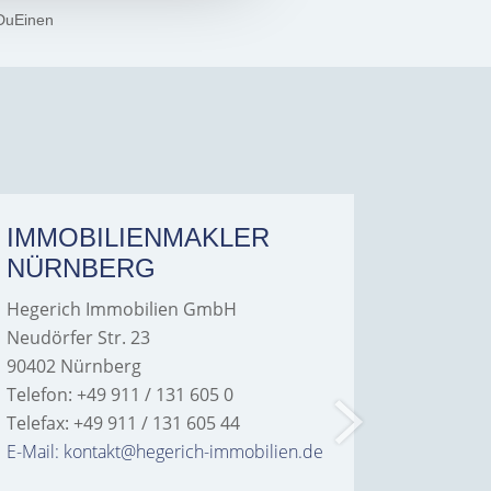
DuEinen
IMMOBILIENMAKLER
IMMO
NÜRNBERG
FÜRT
Hegerich Immobilien GmbH
Hegeric
Neudörfer Str. 23
Hans-Bor
90402 Nürnberg
90763 Fü
Telefon: +49 911 / 131 605 0
Telefon: 
Telefax: +49 911 / 131 605 44
Telefax: 
E-Mail: kontakt@hegerich-immobilien.de
E-Mail: 