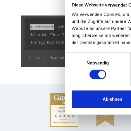
Diese Webseite verwendet 
Wir verwenden Cookies, um I
und die Zugriffe auf unsere 
Puschendorf
Illesheim
Landsberied
Putzbrunn
Mühlha
Website an unsere Partner fü
München
Fürth
Gauting
Oberding
Gräfelfing
Taufkirc
möglicherweise mit weiteren
Planegg
Ingolstadt
Höhenkirchen-Siegertsbrunn
Münche
der Dienste gesammelt habe
Einwilligungsauswahl
Immobilien
Hauskauf
Immobilie
kaufen
Immo
Immobilien
Notwendig
Ablehnen