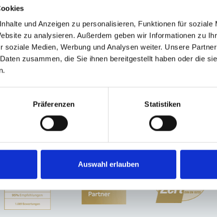
Cookies
nhalte und Anzeigen zu personalisieren, Funktionen für soziale
Website zu analysieren. Außerdem geben wir Informationen zu I
usen
München / Pasing
Burgthann
München-Lerchenau
München / Trud
r soziale Medien, Werbung und Analysen weiter. Unsere Partner
hen
Sauerlach / Grafing
Erlangen
Nürnberg
Poing
Ammerndorf
Zirndorf
 Daten zusammen, die Sie ihnen bereitgestellt haben oder die s
n / Milbertshofen-Am Hart
Immobilienverkauf München
Makler Nürnberg
n.
kauf
Häuser
Einfamilienhäuser
Haus
Präferenzen
Statistiken
Auswahl erlauben