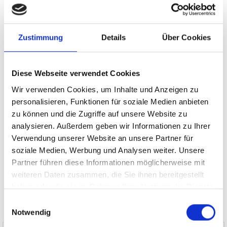
Mühlhausen
Garching
Germering
Dachau
Nürnberg
Zustimmung
Details
Über Cookies
München
Krailling
München / Trudering
Erlangen
Poing
Sauerlach / Grafing
Taufkirchen
Cadolzburg
Ingolstadt
Freystadt
Putzbrunn
Illesheim
Gauting
Schwarzenbruck
Diese Webseite verwendet Cookies
Oberding
München-Lerchenau
Planegg
Zirndorf
Wir verwenden Cookies, um Inhalte und Anzeigen zu
Ammerndorf
Puschendorf
Gräfelfing
Fürth
Burgthann
personalisieren, Funktionen für soziale Medien anbieten
München / Pasing
Landsberied
Gilching
Haar
zu können und die Zugriffe auf unsere Website zu
Höhenkirchen-Siegertsbrunn
Immobilienverkauf München
analysieren. Außerdem geben wir Informationen zu Ihrer
Makler Nürnberg
Wohnungverkauf Fürth
weitere Orte
Verwendung unserer Website an unsere Partner für
soziale Medien, Werbung und Analysen weiter. Unsere
Hauskauf
Einfamilienhaus
Einfamilienhäuser
Haus
Häuser
Partner führen diese Informationen möglicherweise mit
Immobilienkauf
Immo
Immobilie
kaufen
weiteren Daten zusammen, die Sie ihnen bereitgestellt
haben oder die sie im Rahmen Ihrer Nutzung der Dienste
gesammelt haben.
Einwilligungsauswahl
Notwendig