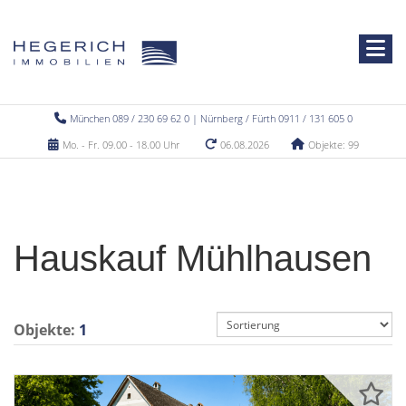
München 089 / 230 69 62 0 | Nürnberg / Fürth 0911 / 131 605 0
Mo. - Fr. 09.00 - 18.00 Uhr
06.08.2026
Objekte: 99
Hauskauf Mühlhausen
Objekte:
1