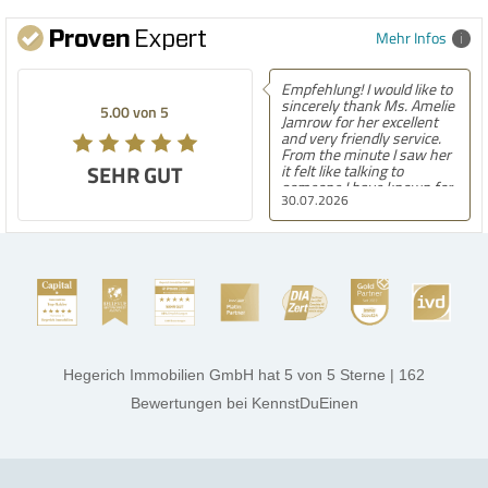
Mehr Infos
Empfehlung! I would like to
sincerely thank Ms. Amelie
5.00 von 5
Jamrow for her excellent
and very friendly service.
From the minute I saw her
SEHR GUT
it felt like talking to
someone I have known for
30.07.2026
a long time. She was so
kind to me and my family.
The only thing I can say is
she found the perfect
house for us. She always
kept in touch with us
always kept us updated and
made sure we were
comfortable with
everything. Amelie is
amazing at what she does
Hegerich Immobilien GmbH
hat
5
von
5
Sterne
|
162
very confident, smart and
kind. Best of luck to her in
Bewertungen
bei KennstDuEinen
all her endeavors. Thank
you. Aalia jeelani.