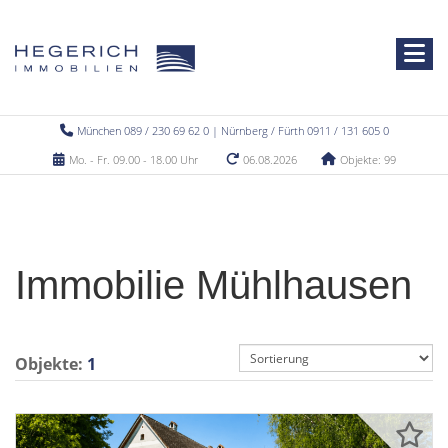
München 089 / 230 69 62 0 | Nürnberg / Fürth 0911 / 131 605 0
Mo. - Fr. 09.00 - 18.00 Uhr
06.08.2026
Objekte: 99
Immobilie Mühlhausen
Objekte:
1