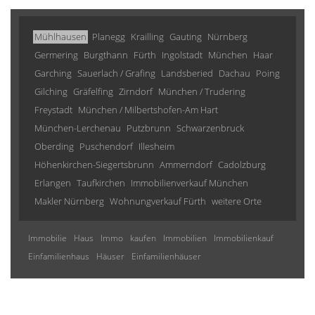
Mühlhausen
Planegg
Krailling
Gauting
Nürnberg
Germering
Burgthann
Fürth
Ingolstadt
München
Haar
Garching
Sauerlach / Grafing
Landsberied
Dachau
Poing
Gilching
Gräfelfing
Zirndorf
München / Trudering
Freystadt
München / Milbertshofen-Am Hart
München-Lerchenau
Putzbrunn
Schwarzenbruck
Oberding
Puschendorf
Illesheim
Höhenkirchen-Siegertsbrunn
Ammerndorf
Cadolzburg
Erlangen
Taufkirchen
Immobilienverkauf München
Makler Nürnberg
Wohnungverkauf Fürth
weitere Orte
Immobilie
Haus
Immo
kaufen
Immobilien
Immobilienkauf
Einfamilienhaus
Häuser
Einfamilienhäuser