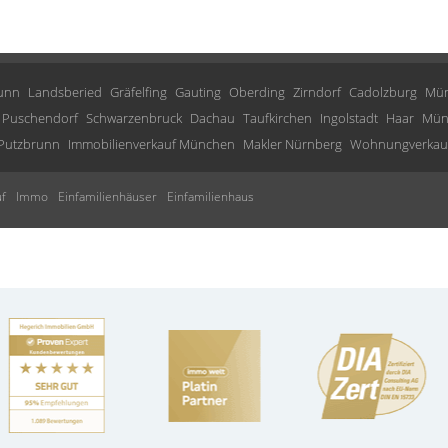
runn
Landsberied
Gräfelfing
Gauting
Oberding
Zirndorf
Cadolzburg
Mün
Puschendorf
Schwarzenbruck
Dachau
Taufkirchen
Ingolstadt
Haar
Mün
Putzbrunn
Immobilienverkauf München
Makler Nürnberg
Wohnungverkauf
f
Immo
Einfamilienhäuser
Einfamilienhaus