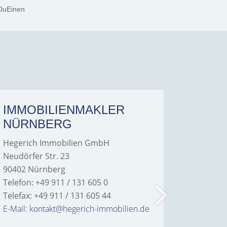
DuEinen
IMMOBILIENMAKLER
IMMO
NÜRNBERG
FÜRT
Hegerich Immobilien GmbH
Hegeric
Neudörfer Str. 23
Hans-Bor
90402 Nürnberg
90763 Fü
Telefon: +49 911 / 131 605 0
Telefon: 
Telefax: +49 911 / 131 605 44
Telefax: 
E-Mail: kontakt@hegerich-immobilien.de
E-Mail: 