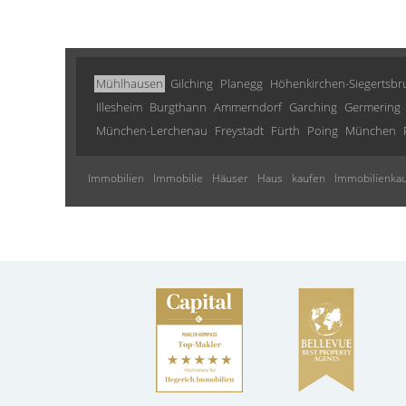
Mühlhausen
Gilching
Planegg
Höhenkirchen-Siegertsb
Illesheim
Burgthann
Ammerndorf
Garching
Germering
München-Lerchenau
Freystadt
Fürth
Poing
München
Immobilien
Immobilie
Häuser
Haus
kaufen
Immobilienkau