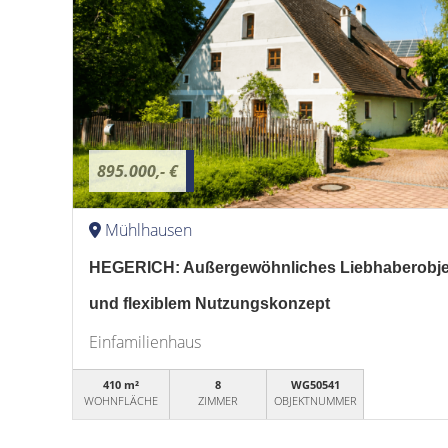
895.000,- €
Mühlhausen
HEGERICH: Außergewöhnliches Liebhaberobjekt
und flexiblem Nutzungskonzept
Einfamilienhaus
410 m²
8
WG50541
WOHNFLÄCHE
ZIMMER
OBJEKTNUMMER