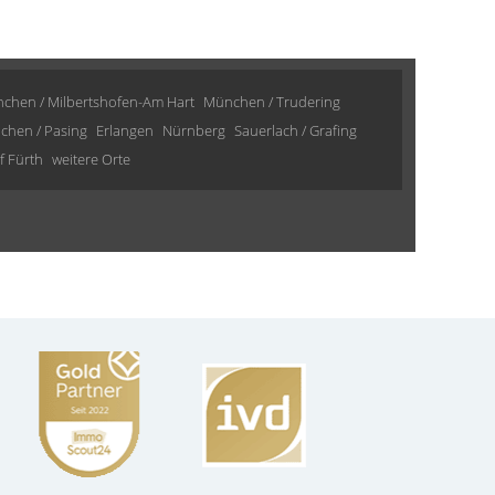
chen / Milbertshofen-Am Hart
München / Trudering
chen / Pasing
Erlangen
Nürnberg
Sauerlach / Grafing
 Fürth
weitere Orte