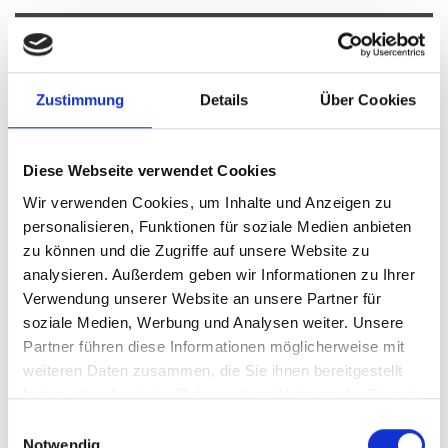
Mühlhausen
Poing
Oberding
Taufkirchen
Krailling
Puschendorf
Illesheim
München / Pasing
München
Zustimmung
Details
Über Cookies
Landsberied
Haar
Garching
Freystadt
Zirndorf
Nürnberg
München / Milbertshofen-Am Hart
Ingolstadt
München / Trudering
Gauting
Ammerndorf
Dachau
Diese Webseite verwendet Cookies
Erlangen
Schwarzenbruck
Gilching
Germering
Wir verwenden Cookies, um Inhalte und Anzeigen zu
Putzbrunn
Cadolzburg
Sauerlach / Grafing
personalisieren, Funktionen für soziale Medien anbieten
München-Lerchenau
Planegg
zu können und die Zugriffe auf unsere Website zu
Höhenkirchen-Siegertsbrunn
Fürth
Burgthann
analysieren. Außerdem geben wir Informationen zu Ihrer
Immobilienverkauf München
Makler Nürnberg
Verwendung unserer Website an unsere Partner für
Wohnungverkauf Fürth
weitere Orte
soziale Medien, Werbung und Analysen weiter. Unsere
Partner führen diese Informationen möglicherweise mit
Häuser
Einfamilienhaus
Immobilie
Immobilienkauf
kaufen
weiteren Daten zusammen, die Sie ihnen bereitgestellt
Haus
Immo
Hauskauf
Immobilien
haben oder die sie im Rahmen Ihrer Nutzung der Dienste
gesammelt haben.
Einwilligungsauswahl
Notwendig