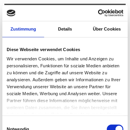
Freystadt
Puschendorf
Cadolzburg
Poing
Gilching
Sauerlach / Grafing
Zirndorf
Nürnberg
Planegg
Zustimmung
Details
Über Cookies
Gräfelfing
München / Trudering
Krailling
Ingolstadt
Haar
Putzbrunn
München-Lerchenau
München / Milbertshofen-Am Hart
Oberding
Germering
Diese Webseite verwendet Cookies
München / Pasing
Burgthann
München
Illesheim
Wir verwenden Cookies, um Inhalte und Anzeigen zu
Ammerndorf
Erlangen
Landsberied
personalisieren, Funktionen für soziale Medien anbieten
Höhenkirchen-Siegertsbrunn
Taufkirchen
Garching
Fürth
zu können und die Zugriffe auf unsere Website zu
Gauting
Dachau
Schwarzenbruck
analysieren. Außerdem geben wir Informationen zu Ihrer
Immobilienverkauf München
Makler Nürnberg
Verwendung unserer Website an unsere Partner für
Wohnungverkauf Fürth
weitere Orte
soziale Medien, Werbung und Analysen weiter. Unsere
Partner führen diese Informationen möglicherweise mit
Immobilie
Immobilienkauf
Immo
Hauskauf
Einfamilienhaus
weiteren Daten zusammen, die Sie ihnen bereitgestellt
kaufen
Einfamilienhäuser
Haus
Häuser
haben oder die sie im Rahmen Ihrer Nutzung der Dienste
gesammelt haben.
Einwilligungsauswahl
Notwendig