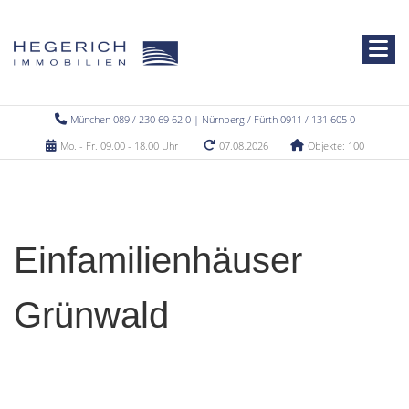
München 089 / 230 69 62 0 | Nürnberg / Fürth 0911 / 131 605 0
Mo. - Fr. 09.00 - 18.00 Uhr
07.08.2026
Objekte: 100
Einfamilienhäuser
Grünwald