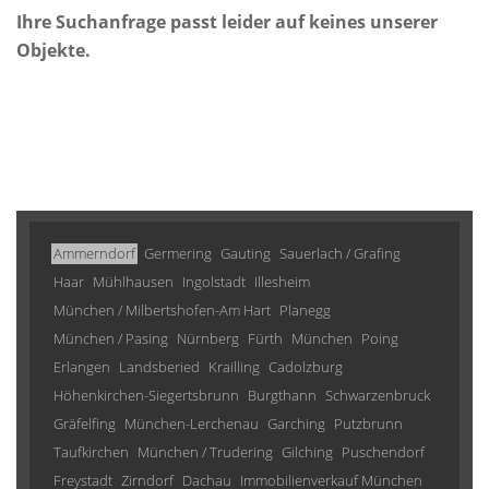
Ihre Suchanfrage passt leider auf keines unserer
Objekte.
Ammerndorf
Germering
Gauting
Sauerlach / Grafing
Haar
Mühlhausen
Ingolstadt
Illesheim
München / Milbertshofen-Am Hart
Planegg
München / Pasing
Nürnberg
Fürth
München
Poing
Erlangen
Landsberied
Krailling
Cadolzburg
Höhenkirchen-Siegertsbrunn
Burgthann
Schwarzenbruck
Gräfelfing
München-Lerchenau
Garching
Putzbrunn
Taufkirchen
München / Trudering
Gilching
Puschendorf
Freystadt
Zirndorf
Dachau
Immobilienverkauf München