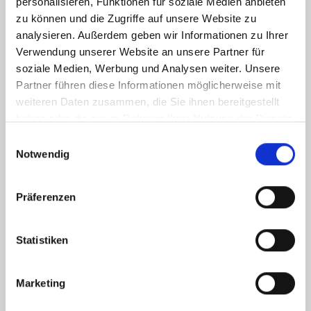
personalisieren, Funktionen für soziale Medien anbieten
zu können und die Zugriffe auf unsere Website zu
analysieren. Außerdem geben wir Informationen zu Ihrer
Verwendung unserer Website an unsere Partner für
soziale Medien, Werbung und Analysen weiter. Unsere
Partner führen diese Informationen möglicherweise mit
weiteren Daten zusammen, die Sie ihnen bereitgestellt
haben oder die sie im Rahmen Ihrer Nutzung der Dienste
gesammelt haben.
Einwilligungsauswahl
Notwendig
Ich habe die
Datenschutzerklärung
zur Kenntnis genommen. Ich stimme
zu, dass meine Angaben und Daten zur Beantwortung meiner Anfrage
Präferenzen
elektronisch erhoben und gespeichert werden.
Hinweis: Sie können Ihre Einwilligung jederzeit für die Zukunft per E-Mail
an info@hegerich-immobilien.de widerrufen. *
Statistiken
* Pflichtfelder
Marketing
Absenden