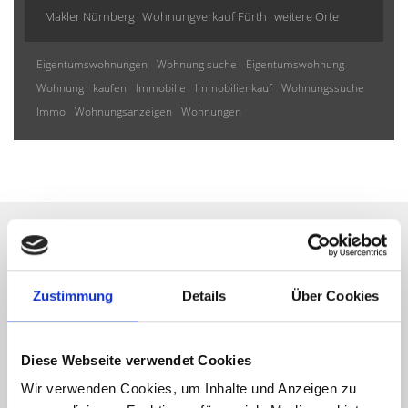
Makler Nürnberg
Wohnungverkauf Fürth
weitere Orte
Eigentumswohnungen
Wohnung suche
Eigentumswohnung
Wohnung
kaufen
Immobilie
Immobilienkauf
Wohnungssuche
Immo
Wohnungsanzeigen
Wohnungen
Wir informieren Sie
Zustimmung
Details
Über Cookies
automatisch über passende
neue Angebote
Diese Webseite verwendet Cookies
Wir verwenden Cookies, um Inhalte und Anzeigen zu