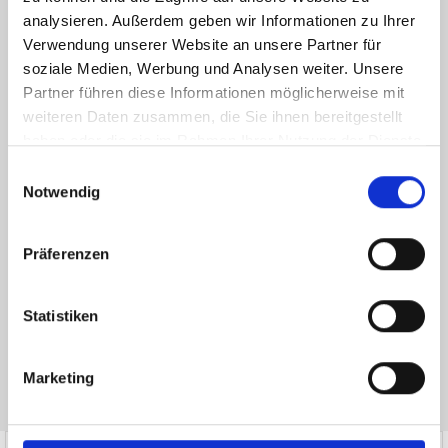
analysieren. Außerdem geben wir Informationen zu Ihrer
Verwendung unserer Website an unsere Partner für
soziale Medien, Werbung und Analysen weiter. Unsere
Partner führen diese Informationen möglicherweise mit
weiteren Daten zusammen, die Sie ihnen bereitgestellt
haben oder die sie im Rahmen Ihrer Nutzung der Dienste
gesammelt haben.
Einwilligungsauswahl
Ich habe die
Datenschutzerklärung
zur Kenntnis genommen. Ich stimme
Notwendig
zu, dass meine Angaben und Daten zur Beantwortung meiner Anfrage
elektronisch erhoben und gespeichert werden.
Präferenzen
Hinweis: Sie können Ihre Einwilligung jederzeit für die Zukunft per E-Mail
an info@hegerich-immobilien.de widerrufen. *
* Pflichtfelder
Statistiken
Absenden
Marketing