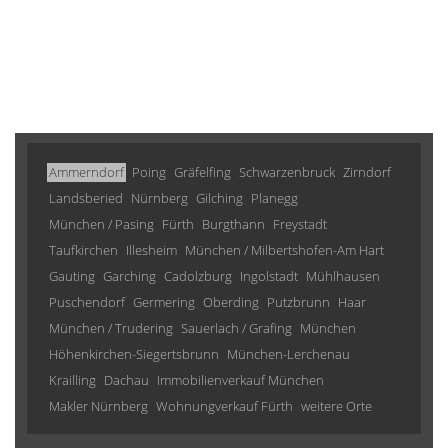
Ammerndorf
Poing
Gräfelfing
Schwarzenbruck
Zirndorf
Landsberied
Nürnberg
Gilching
Planegg
München / Pasing
Fürth
Burgthann
Freystadt
Taufkirchen
Illesheim
München / Milbertshofen-Am Hart
Gauting
Garching
Cadolzburg
Ingolstadt
Mühlhausen
Puschendorf
Germering
Oberding
Putzbrunn
Haar
München / Trudering
Sauerlach / Grafing
München
Höhenkirchen-Siegertsbrunn
München-Lerchenau
Krailling
Dachau
Immobilienverkauf München
Makler Nürnberg
Wohnungverkauf Fürth
weitere Orte