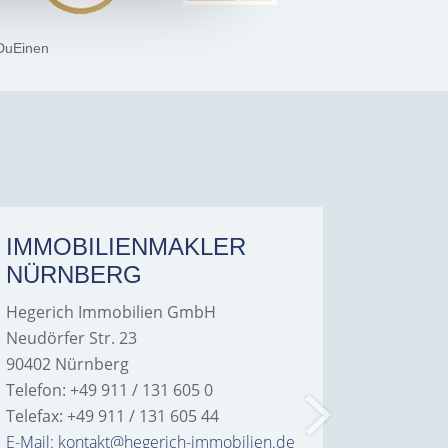
DuEinen
IMMOBILIENMAKLER
IMMO
NÜRNBERG
FÜRT
Hegerich Immobilien GmbH
Hegeric
Neudörfer Str. 23
Hans-Bor
90402 Nürnberg
90763 Fü
Telefon: +49 911 / 131 605 0
Telefon: 
Telefax: +49 911 / 131 605 44
Telefax: 
E-Mail: kontakt@hegerich-immobilien.de
E-Mail: 