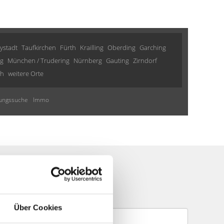
ystadt
Taufkirchen
Fürth
Krailling
Oberding
Garching
gg
München / Trudering
Nürnberg
Gauting
Zirndorf
th
weitere Orte
ngssuche
Immo
te
Über Cookies