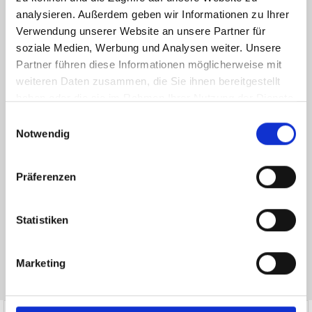
analysieren. Außerdem geben wir Informationen zu Ihrer
Verwendung unserer Website an unsere Partner für
soziale Medien, Werbung und Analysen weiter. Unsere
Partner führen diese Informationen möglicherweise mit
weiteren Daten zusammen, die Sie ihnen bereitgestellt
haben oder die sie im Rahmen Ihrer Nutzung der Dienste
gesammelt haben.
Einwilligungsauswahl
Ich habe die
Datenschutzerklärung
zur Kenntnis genommen. Ich stimme
Notwendig
zu, dass meine Angaben und Daten zur Beantwortung meiner Anfrage
elektronisch erhoben und gespeichert werden.
Präferenzen
Hinweis: Sie können Ihre Einwilligung jederzeit für die Zukunft per E-Mail
an info@hegerich-immobilien.de widerrufen. *
* Pflichtfelder
Statistiken
Absenden
Marketing