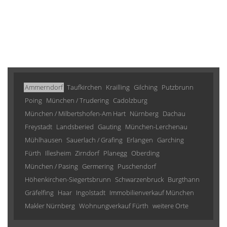
Ammerndorf
Taufkirchen
Krailling
Gilching
Putzbrunn
Poing
München / Trudering
Cadolzburg
München / Milbertshofen-Am Hart
Nürnberg
Dachau
Freystadt
Landsberied
Gauting
München-Lerchenau
Mühlhausen
Sauerlach / Grafing
Erlangen
Garching
Fürth
Illesheim
Zirndorf
Planegg
Oberding
München / Pasing
Germering
Puschendorf
Höhenkirchen-Siegertsbrunn
Schwarzenbruck
Burgthann
Gräfelfing
Haar
Ingolstadt
Immobilienverkauf München
Makler Nürnberg
Wohnungverkauf Fürth
weitere Orte