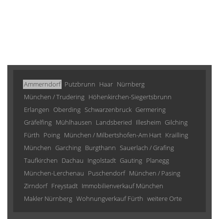
Ammerndorf
Putzbrunn
Haar
Nürnberg
München / Trudering
Höhenkirchen-Siegertsbrunn
Erlangen
Oberding
Schwarzenbruck
Germering
Gräfelfing
Mühlhausen
Landsberied
Illesheim
Gilching
Fürth
Poing
München / Milbertshofen-Am Hart
Krailling
München
Garching
Burgthann
Sauerlach / Grafing
Taufkirchen
Dachau
Ingolstadt
Gauting
Planegg
München-Lerchenau
Puschendorf
München / Pasing
Zirndorf
Freystadt
Immobilienverkauf München
Makler Nürnberg
Wohnungverkauf Fürth
weitere Orte