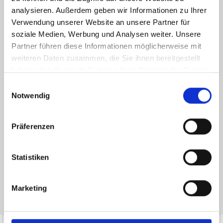
analysieren. Außerdem geben wir Informationen zu Ihrer
Verwendung unserer Website an unsere Partner für
soziale Medien, Werbung und Analysen weiter. Unsere
Partner führen diese Informationen möglicherweise mit
weiteren Daten zusammen, die Sie ihnen bereitgestellt
haben oder die sie im Rahmen Ihrer Nutzung der Dienste
gesammelt haben.
Einwilligungsauswahl
Ich habe die
Datenschutzerklärung
zur Kenntnis genommen. Ich stimme
Notwendig
zu, dass meine Angaben und Daten zur Beantwortung meiner Anfrage
elektronisch erhoben und gespeichert werden.
Präferenzen
Hinweis: Sie können Ihre Einwilligung jederzeit für die Zukunft per E-Mail
an info@hegerich-immobilien.de widerrufen. *
* Pflichtfelder
Statistiken
Absenden
Marketing