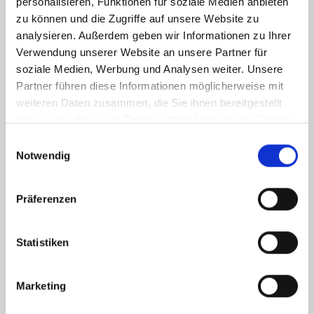
personalisieren, Funktionen für soziale Medien anbieten
zu können und die Zugriffe auf unsere Website zu
analysieren. Außerdem geben wir Informationen zu Ihrer
Verwendung unserer Website an unsere Partner für
soziale Medien, Werbung und Analysen weiter. Unsere
Partner führen diese Informationen möglicherweise mit
weiteren Daten zusammen, die Sie ihnen bereitgestellt
haben oder die sie im Rahmen Ihrer Nutzung der Dienste
gesammelt haben.
Einwilligungsauswahl
Notwendig
Ich habe die
Datenschutzerklärung
zur Kenntnis genommen. Ich stimme
zu, dass meine Angaben und Daten zur Beantwortung meiner Anfrage
Präferenzen
elektronisch erhoben und gespeichert werden.
Hinweis: Sie können Ihre Einwilligung jederzeit für die Zukunft per E-Mail
an info@hegerich-immobilien.de widerrufen. *
Statistiken
* Pflichtfelder
Marketing
Absenden