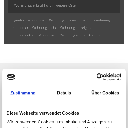
Wohnungverkauf Fürth
weitere Orte
Eigentumswohnungen
Wohnung
Immo
Eigentumswohnung
Immobilien
Wohnung suche
Wohnungsanzeigen
Immobilienkauf
Wohnungen
Wohnungssuche
kaufen
Wir informieren Sie
Zustimmung
Details
Über Cookies
automatisch über passende
neue Angebote
Diese Webseite verwendet Cookies
Wir verwenden Cookies, um Inhalte und Anzeigen zu