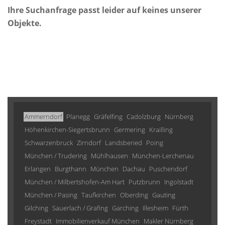
Ihre Suchanfrage passt leider auf keines unserer
Objekte.
Ammerndorf
Planegg
Gräfelfing
Cadolzburg
Nürnberg
Höhenkirchen-Siegertsbrunn
Germering
Krailling
Schwarzenbruck
Zirndorf
Landsberied
Poing
München / Trudering
Mühlhausen
München-Lerchenau
Erlangen
Burgthann
München
Dachau
Puschendorf
München / Milbertshofen-Am Hart
Putzbrunn
Ingolstadt
München / Pasing
Taufkirchen
Oberding
Gauting
Gilching
Sauerlach / Grafing
Garching
Illesheim
Fürth
Freystadt
Immobilienverkauf München
Makler Nürnberg