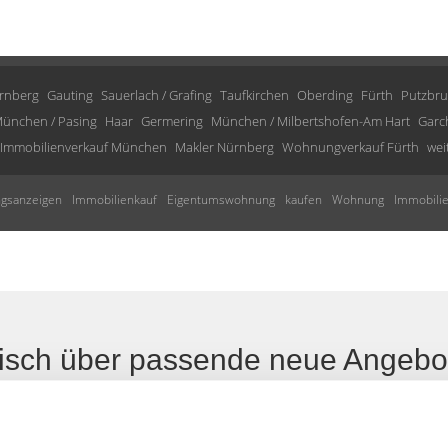
rnberg
Gauting
Sauerlach / Grafing
Taufkirchen
Oberding
Fürth
Putzbr
ünchen / Pasing
Haar
Germering
München / Milbertshofen-Am Hart
Garc
Immobilienverkauf München
Makler Nürnberg
Wohnungverkauf Fürth
wei
gsanzeigen
Immobilienkauf
Eigentumswohnung
kaufen
Wohnung
Immobili
tisch über passende neue Angebo