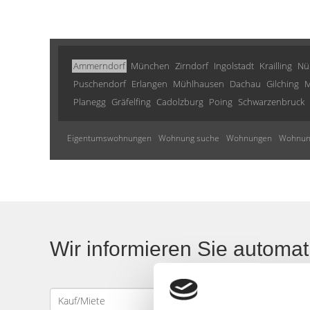
Ammerndorf
München
Zirndorf
Ingolstadt
Krailling
Nü
Puschendorf
Erlangen
Mühlhausen
Dachau
Gilching
M
Planegg
Gräfelfing
Cadolzburg
Poing
Schwarzenbruck
Eigentumswohnungen
Wohnung suche
Wohnungen
Wohnun
Wir informieren Sie automa