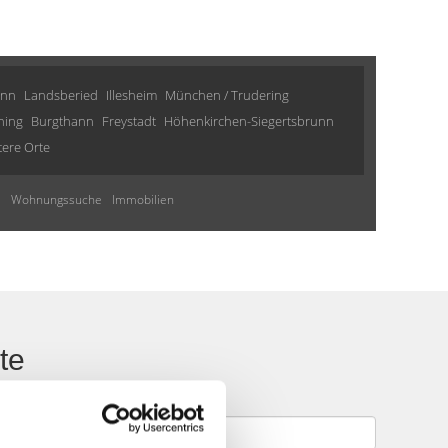
unn
Landsberied
Illesheim
München / Trudering
hing
Burgthann
Freystadt
Höhenkirchen-Siegertsbrunn
tere Orte
e
Wohnungssuche
Immobilien
te