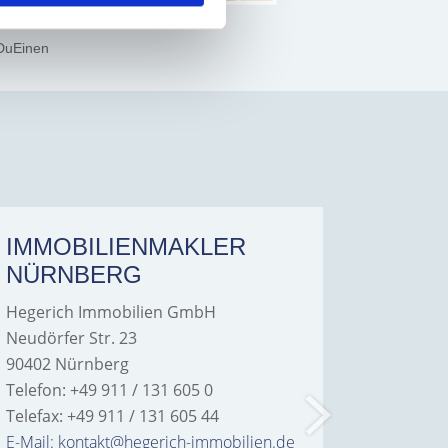
DuEinen
IMMOBILIENMAKLER
IMMO
NÜRNBERG
FÜRT
Hegerich Immobilien GmbH
Hegeric
Neudörfer Str. 23
Hans-Bor
90402 Nürnberg
90763 Fü
Telefon: +49 911 / 131 605 0
Telefon: 
Telefax: +49 911 / 131 605 44
Telefax: 
E-Mail: kontakt@hegerich-immobilien.de
E-Mail: 