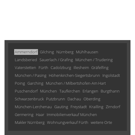
Ammerndorf
Gilching
Nürnberg
Mühlhausen
Landsberied
Sauerlach / Grafing
München / Trudering
Vaterstetten
Fürth
Cadolzburg
Illesheim
Gräfelfing
München / Pasing
Höhenkirchen-Siegertsbrunn
Ingolstadt
Poing
Garching
München / Milbertshofen-Am Hart
Puschendorf
München
Taufkirchen
Erlangen
Burgthann
Schwarzenbruck
Putzbrunn
Dachau
Oberding
München-Lerchenau
Gauting
Freystadt
Krailling
Zirndorf
Germering
Haar
Immobilienverkauf München
Makler Nürnberg
Wohnungverkauf Fürth
weitere Orte