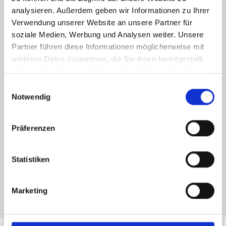
analysieren. Außerdem geben wir Informationen zu Ihrer
Verwendung unserer Website an unsere Partner für
soziale Medien, Werbung und Analysen weiter. Unsere
Partner führen diese Informationen möglicherweise mit
weiteren Daten zusammen, die Sie ihnen bereitgestellt
haben oder die sie im Rahmen Ihrer Nutzung der Dienste
gesammelt haben.
Einwilligungsauswahl
Ich habe die
Datenschutzerklärung
zur Kenntnis genommen. Ich stimme
Notwendig
zu, dass meine Angaben und Daten zur Beantwortung meiner Anfrage
elektronisch erhoben und gespeichert werden.
Präferenzen
Hinweis: Sie können Ihre Einwilligung jederzeit für die Zukunft per E-Mail
an info@hegerich-immobilien.de widerrufen. *
* Pflichtfelder
Statistiken
Absenden
Marketing