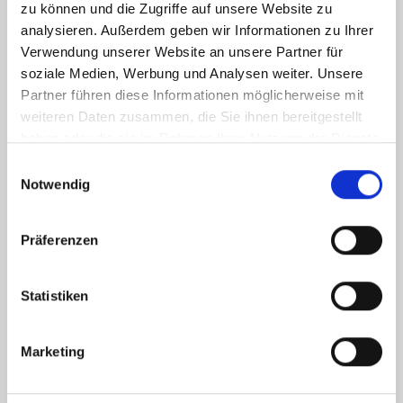
zu können und die Zugriffe auf unsere Website zu
analysieren. Außerdem geben wir Informationen zu Ihrer
Verwendung unserer Website an unsere Partner für
soziale Medien, Werbung und Analysen weiter. Unsere
Partner führen diese Informationen möglicherweise mit
weiteren Daten zusammen, die Sie ihnen bereitgestellt
haben oder die sie im Rahmen Ihrer Nutzung der Dienste
gesammelt haben.
Einwilligungsauswahl
Notwendig
Ich habe die
Datenschutzerklärung
zur Kenntnis genommen. Ich stimme
zu, dass meine Angaben und Daten zur Beantwortung meiner Anfrage
elektronisch erhoben und gespeichert werden.
Präferenzen
Hinweis: Sie können Ihre Einwilligung jederzeit für die Zukunft per E-Mail
an info@hegerich-immobilien.de widerrufen. *
Statistiken
* Pflichtfelder
Absenden
Marketing