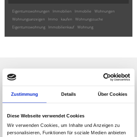
Eigentumswohnungen
Immobilien
Immobilie
Wohnungen
Wohnungsanzeigen
Immo
kaufen
Wohnungssuche
Eigentumswohnung
Immobilienkauf
Wohnung
Wir informieren Sie
automatisch über passende
Zustimmung
Details
Über Cookies
neue Angebote
Diese Webseite verwendet Cookies
Wir verwenden Cookies, um Inhalte und Anzeigen zu
personalisieren, Funktionen für soziale Medien anbieten