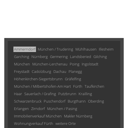
Ammerndorf
München / Trudering
Mühlhausen
Illesheim
Garching
Nürnberg
Germering
Landsberied
Gilching
München
München-Lerchenau
Poing
Ingolstadt
Freystadt
Cadolzburg
Dachau
Planegg
Höhenkirchen-Siegertsbrunn
Gräfelfing
München / Milbertshofen-Am Hart
Fürth
Taufkirchen
Haar
Sauerlach / Grafing
Putzbrunn
Krailling
Schwarzenbruck
Puschendorf
Burgthann
Oberding
Erlangen
Zirndorf
München / Pasing
Immobilienverkauf München
Makler Nürnberg
Wohnungverkauf Fürth
weitere Orte