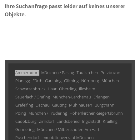
Ihre Suchanfrage passt leider auf keines unserer
Objekte.
Ammerndorf
München / Pasing
Taufkirchen
Putzbrunn
Planegg
Fürth
Garching
Gilching
Nürnberg
München
Schwarzenbruck
Haar
Oberding
Illesheim
Sauerlach / Grafing
München-Lerchenau
Erlangen
Gräfelfing
Dachau
Gauting
Mühlhausen
Burgthann
Poing
München / Trudering
Höhenkirchen-Siegertsbrunn
Cadolzburg
Zirndorf
Landsberied
Ingolstadt
Krailling
Germering
München / Milbertshofen-Am Hart
Puschendorf
Immobilienverkauf München