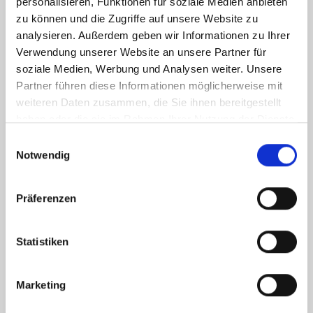
personalisieren, Funktionen für soziale Medien anbieten
zu können und die Zugriffe auf unsere Website zu
analysieren. Außerdem geben wir Informationen zu Ihrer
Verwendung unserer Website an unsere Partner für
soziale Medien, Werbung und Analysen weiter. Unsere
Partner führen diese Informationen möglicherweise mit
weiteren Daten zusammen, die Sie ihnen bereitgestellt
haben oder die sie im Rahmen Ihrer Nutzung der Dienste
gesammelt haben.
Einwilligungsauswahl
Notwendig
Ich habe die
Datenschutzerklärung
zur Kenntnis genommen. Ich stimme
zu, dass meine Angaben und Daten zur Beantwortung meiner Anfrage
Präferenzen
elektronisch erhoben und gespeichert werden.
Hinweis: Sie können Ihre Einwilligung jederzeit für die Zukunft per E-Mail
an info@hegerich-immobilien.de widerrufen. *
Statistiken
* Pflichtfelder
Marketing
Absenden