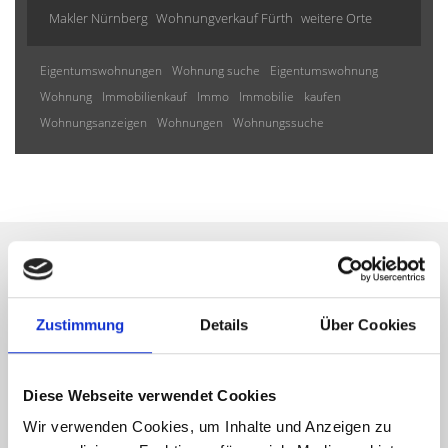
Makler Nürnberg
Wohnungverkauf Fürth
weitere Orte
Eigentumswohnungen
Wohnung suche
Eigentumswohnung
Wohnung
Immobilienkauf
Immo
Immobilie
kaufen
Wohnungsanzeigen
Wohnungen
Wohnungssuche
Wir informieren Sie
Zustimmung
Details
Über Cookies
automatisch über passende
neue Angebote
Diese Webseite verwendet Cookies
Wir verwenden Cookies, um Inhalte und Anzeigen zu