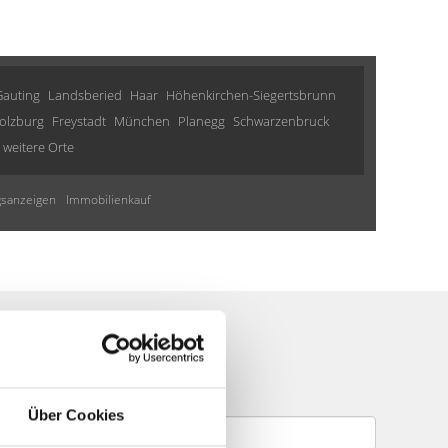
Gauting
Landsberied
Haar
Höhenkirchen-Siegertsbrunn
olzburg
Freystadt
München
Planegg
Schwarzenbruck
weitere Orte
sanzeigen
Immobilienkauf
te
Über Cookies