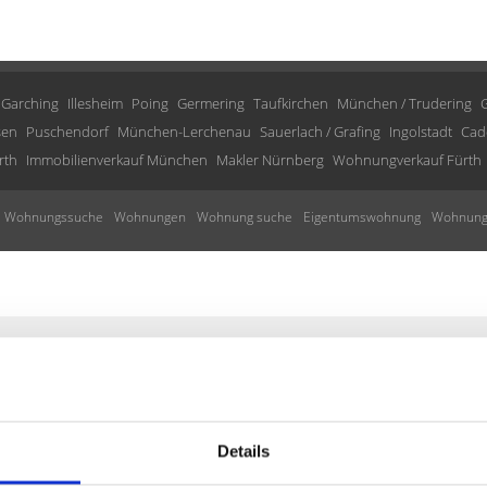
Garching
Illesheim
Poing
Germering
Taufkirchen
München / Trudering
sen
Puschendorf
München-Lerchenau
Sauerlach / Grafing
Ingolstadt
Cad
rth
Immobilienverkauf München
Makler Nürnberg
Wohnungverkauf Fürth
Wohnungssuche
Wohnungen
Wohnung suche
Eigentumswohnung
Wohnung
tisch über passende neue Angebo
Details