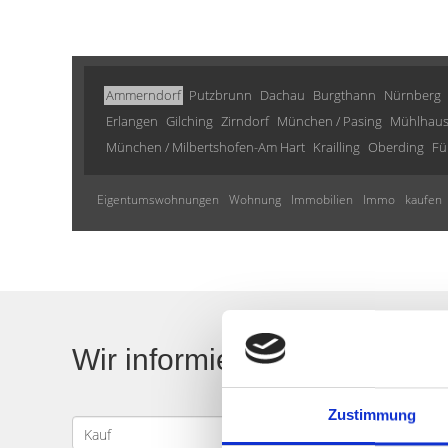
Ammerndorf
Putzbrunn
Dachau
Burgthann
Nürnberg
Erlangen
Gilching
Zirndorf
München / Pasing
Mühlhau
München / Milbertshofen-Am Hart
Krailling
Oberding
Fü
Eigentumswohnungen
Wohnung
Immobilien
Immo
kaufen
Wir informieren Sie automa
Zustimmung