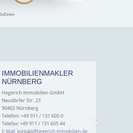
DuEinen
IMMOBILIENMAKLER
IMMO
NÜRNBERG
FÜRT
Hegerich Immobilien GmbH
Hegeric
Neudörfer Str. 23
Hans-Bor
90402 Nürnberg
90763 Fü
Telefon: +49 911 / 131 605 0
Telefon: 
Telefax: +49 911 / 131 605 44
Telefax: 
E-Mail: kontakt@hegerich-immobilien.de
E-Mail: 