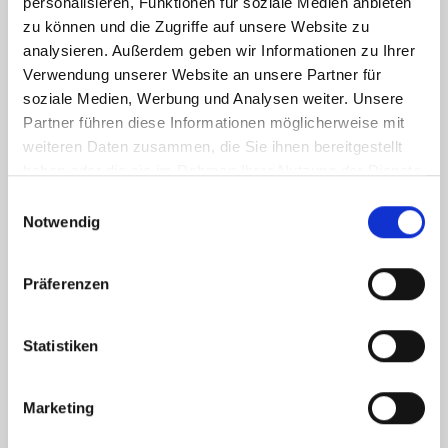
personalisieren, Funktionen für soziale Medien anbieten
zu können und die Zugriffe auf unsere Website zu
analysieren. Außerdem geben wir Informationen zu Ihrer
Verwendung unserer Website an unsere Partner für
soziale Medien, Werbung und Analysen weiter. Unsere
Partner führen diese Informationen möglicherweise mit
weiteren Daten zusammen, die Sie ihnen bereitgestellt
haben oder die sie im Rahmen Ihrer Nutzung der Dienste
gesammelt haben.
Einwilligungsauswahl
Notwendig
Ich habe die
Datenschutzerklärung
zur Kenntnis genommen. Ich stimme
zu, dass meine Angaben und Daten zur Beantwortung meiner Anfrage
Präferenzen
elektronisch erhoben und gespeichert werden.
Hinweis: Sie können Ihre Einwilligung jederzeit für die Zukunft per E-Mail
an info@hegerich-immobilien.de widerrufen. *
Statistiken
* Pflichtfelder
Marketing
Absenden