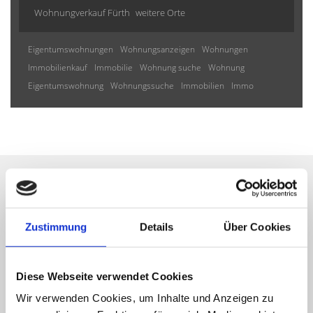
Wohnungverkauf Fürth
weitere Orte
Eigentumswohnungen
Wohnungsanzeigen
Wohnungen
Immobilienkauf
Immobilie
Wohnung suche
Wohnung
Eigentumswohnung
Wohnungssuche
Immobilien
Immo
Wir informieren Sie
Zustimmung
Details
Über Cookies
automatisch über passende
neue Angebote
Diese Webseite verwendet Cookies
Wir verwenden Cookies, um Inhalte und Anzeigen zu