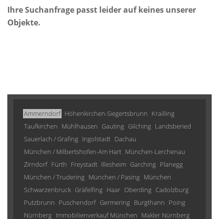
Ihre Suchanfrage passt leider auf keines unserer
Objekte.
Ammerndorf
Höhenkirchen-Siegertsbrunn
Krailling
Taufkirchen
Mühlhausen
Gauting
Gilching
Landsberied
Sauerlach / Grafing
Ingolstadt
Dachau
München / Milbertshofen-Am Hart
München-Lerchenau
Zirndorf
Fürth
Freystadt
Illesheim
Garching
Planegg
München / Trudering
München / Pasing
München
Schwarzenbruck
Gräfelfing
Haar
Oberding
Cadolzburg
Putzbrunn
Puschendorf
Germering
Burgthann
Poing
Nürnberg
Immobilienverkauf München
Makler Nürnberg