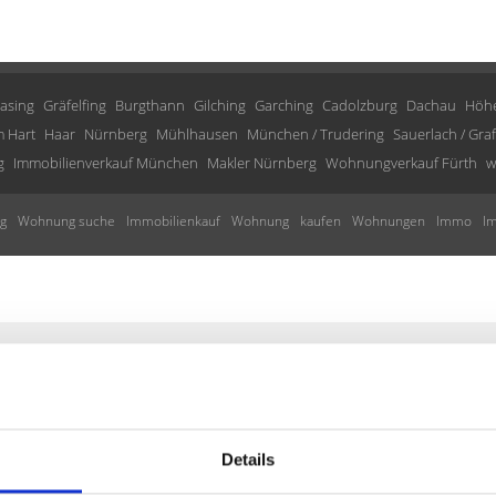
asing
Gräfelfing
Burgthann
Gilching
Garching
Cadolzburg
Dachau
Höhe
 Hart
Haar
Nürnberg
Mühlhausen
München / Trudering
Sauerlach / Gra
g
Immobilienverkauf München
Makler Nürnberg
Wohnungverkauf Fürth
w
g
Wohnung suche
Immobilienkauf
Wohnung
kaufen
Wohnungen
Immo
I
tisch über passende neue Angebo
Details