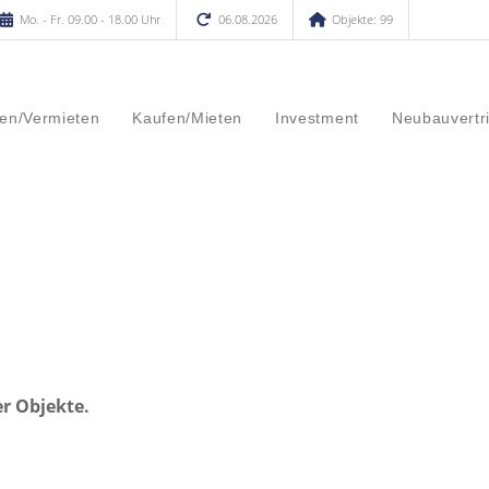
Mo. - Fr. 09.00 - 18.00 Uhr
06.08.2026
Objekte: 99
en/Vermieten
Kaufen/Mieten
Investment
Neubauvertr
er Objekte.