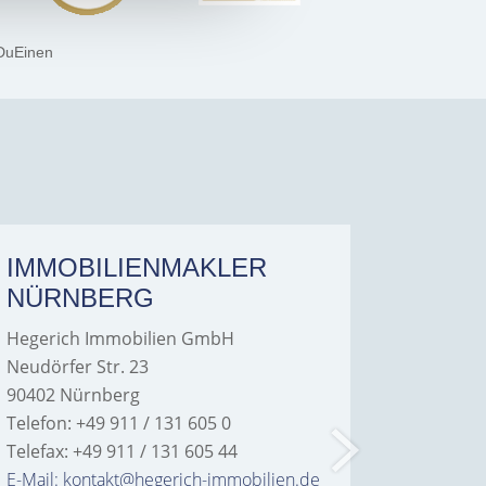
DuEinen
IMMOBILIENMAKLER
IMMO
NÜRNBERG
FÜRT
Hegerich Immobilien GmbH
Hegeric
Neudörfer Str. 23
Hans-Bor
90402 Nürnberg
90763 Fü
Telefon: +49 911 / 131 605 0
Telefon: 
Telefax: +49 911 / 131 605 44
Telefax: 
E-Mail: kontakt@hegerich-immobilien.de
E-Mail: 