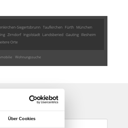
nkirchen-Siegertsbrunn
Taufkirchen
Fürth
München
fing
Zirndorf
Ingolstadt
Landsberied
Gauting
Illesheim
eitere Orte
mmobilie
Wohnungssuche
te
Über Cookies