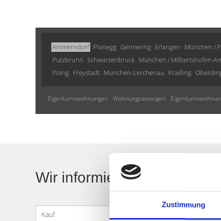
Ammerndorf
Planegg
Germering
Erlangen
München / P
Putzbrunn
Schwarzenbruck
München / Milbertshofen-Am
Poing
Freystadt
München-Lerchenau
Krailling
Oberdin
Eigentumswohnungen
Wohnungsanzeigen
Eigentumswohnun
Wir informieren Sie automa
Zustimmung