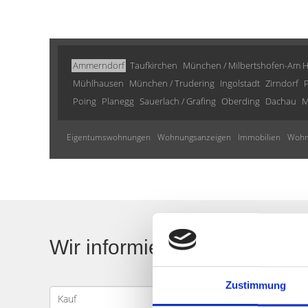
Ammerndorf
Taufkirchen
München / Milbertshofen-Am H
Mühlhausen
München / Trudering
Ingolstadt
Zirndorf
Poing
Planegg
Sauerlach / Grafing
Oberding
Dachau
M
Eigentumswohnungen
Wohnungsanzeigen
Immobilien
Wohn
Wir informieren Sie automa
Zustimmung