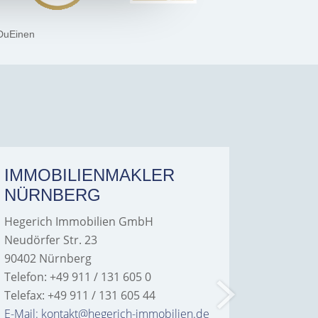
DuEinen
IMMOBILIENMAKLER
IMMO
NÜRNBERG
FÜRT
Hegerich Immobilien GmbH
Hegeric
Neudörfer Str. 23
Hans-Bor
90402 Nürnberg
90763 Fü
Telefon: +49 911 / 131 605 0
Telefon: 
Telefax: +49 911 / 131 605 44
Telefax: 
E-Mail: kontakt@hegerich-immobilien.de
E-Mail: 