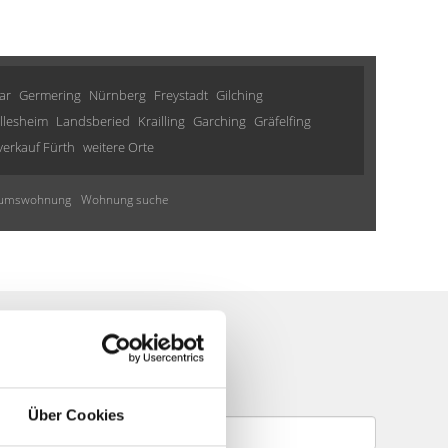
ar
Germering
Nürnberg
Freystadt
Gilching
Illesheim
Landsberied
Krailling
Garching
Gräfelfing
rkauf Fürth
weitere Orte
tumswohnung
Wohnung suche
te
Über Cookies