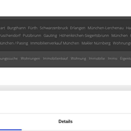
art
Burgthann
Fürth
Schwarzenbruck
Erlangen
München-Lerchenau
Ha
Puschendorf
Putzbrunn
Gauting
Höhenkirchen-Siegertsbrunn
München
ünchen / Pasing
Immobilienverkauf München
Makler Nürnberg
Wohnungve
ungssuche
Wohnungen
Immobilienkauf
Wohnung
Immobilie
Immo
Eigen
tisch über passende neue Angebo
Details