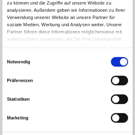
zu können und die Zugriffe auf unsere Website zu
analysieren. Außerdem geben wir Informationen zu Ihrer
Verwendung unserer Website an unsere Partner für
soziale Medien, Werbung und Analysen weiter. Unsere
Partner führen diese Informationen möglicherweise mit
weiteren Daten zusammen, die Sie ihnen bereitgestellt
haben oder die sie im Rahmen Ihrer Nutzung der Dienste
gesammelt haben.
Einwilligungsauswahl
Notwendig
Ich habe die
Datenschutzerklärung
zur Kenntnis genommen. Ich stimme
zu, dass meine Angaben und Daten zur Beantwortung meiner Anfrage
elektronisch erhoben und gespeichert werden.
Präferenzen
Hinweis: Sie können Ihre Einwilligung jederzeit für die Zukunft per E-Mail
an info@hegerich-immobilien.de widerrufen. *
Statistiken
* Pflichtfelder
Absenden
Marketing