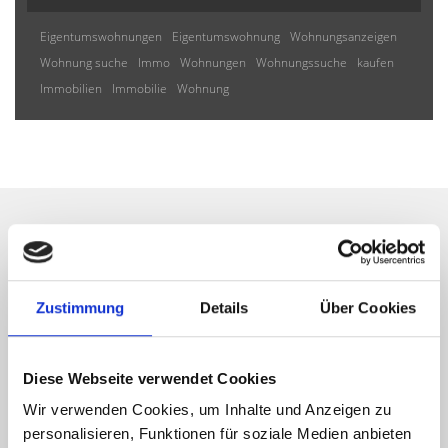
Eigentumswohnungen
Eigentumswohnung
Wohnungsanzeigen
Wohnung suche
Immo
Wohnungen
Wohnungssuche
kaufen
Immobilien
Immobilie
Wohnung
Wir informieren Sie
automatisch über passende
Zustimmung
Details
Über Cookies
neue Angebote
Diese Webseite verwendet Cookies
Wir verwenden Cookies, um Inhalte und Anzeigen zu
personalisieren, Funktionen für soziale Medien anbieten