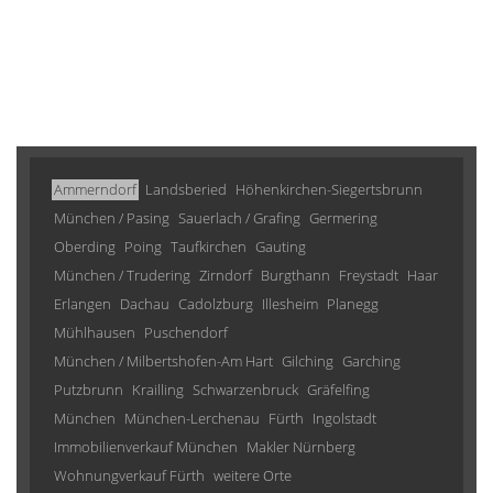
Ammerndorf
Landsberied
Höhenkirchen-Siegertsbrunn
München / Pasing
Sauerlach / Grafing
Germering
Oberding
Poing
Taufkirchen
Gauting
München / Trudering
Zirndorf
Burgthann
Freystadt
Haar
Erlangen
Dachau
Cadolzburg
Illesheim
Planegg
Mühlhausen
Puschendorf
München / Milbertshofen-Am Hart
Gilching
Garching
Putzbrunn
Krailling
Schwarzenbruck
Gräfelfing
München
München-Lerchenau
Fürth
Ingolstadt
Immobilienverkauf München
Makler Nürnberg
Wohnungverkauf Fürth
weitere Orte