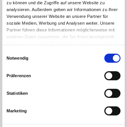
zu können und die Zugriffe auf unsere Website zu
analysieren. Außerdem geben wir Informationen zu Ihrer
Verwendung unserer Website an unsere Partner für
soziale Medien, Werbung und Analysen weiter. Unsere
Partner führen diese Informationen möglicherweise mit
weiteren Daten zusammen, die Sie ihnen bereitgestellt
haben oder die sie im Rahmen Ihrer Nutzung der Dienste
gesammelt haben.
Einwilligungsauswahl
Notwendig
Ich habe die
Datenschutzerklärung
zur Kenntnis genommen. Ich stimme
zu, dass meine Angaben und Daten zur Beantwortung meiner Anfrage
elektronisch erhoben und gespeichert werden.
Präferenzen
Hinweis: Sie können Ihre Einwilligung jederzeit für die Zukunft per E-Mail
an info@hegerich-immobilien.de widerrufen. *
Statistiken
* Pflichtfelder
Absenden
Marketing