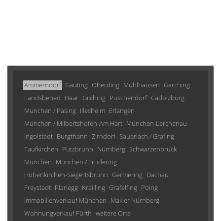
Ammerndorf
Gauting
Oberding
Mühlhausen
Garching
Landsberied
Haar
Gilching
Puschendorf
Cadolzburg
München / Pasing
Illesheim
Erlangen
München / Milbertshofen-Am Hart
München-Lerchenau
Ingolstadt
Burgthann
Zirndorf
Sauerlach / Grafing
Taufkirchen
Putzbrunn
Nürnberg
Schwarzenbruck
München
München / Trudering
Höhenkirchen-Siegertsbrunn
Germering
Dachau
Freystadt
Planegg
Krailling
Gräfelfing
Poing
Immobilienverkauf München
Makler Nürnberg
Wohnungverkauf Fürth
weitere Orte