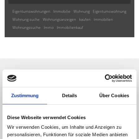
Eigentumswohnungen
Immobilie
Wohnung
Eigentumswohnung
Wohnung suche
Wohnungsanzeigen
kaufen
Immobilien
Wohnungssuche
Immo
Immobilienkauf
Wir informieren Sie
automatisch über passende
Zustimmung
Details
Über Cookies
neue Angebote
Diese Webseite verwendet Cookies
Wir verwenden Cookies, um Inhalte und Anzeigen zu
personalisieren, Funktionen für soziale Medien anbieten