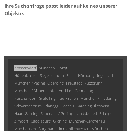
Ihre Suchanfrage passt leider auf keines unserer
Objekte.
Ammerndorf
München
Poing
Höhenkirchen-Siegertsbrunn
Fürth
Nürnberg
Ingolstadt
München / Pasing
Oberding
Freystadt
Putzbrunn
München / Milbertshofen-Am Hart
Germering
Puschendorf
Gräfelfing
Taufkirchen
München / Trudering
Schwarzenbruck
Planegg
Dachau
Garching
Illesheim
Haar
Gauting
Sauerlach / Grafing
Landsberied
Erlangen
Zirndorf
Cadolzburg
Gilching
München-Lerchenau
Mühlhausen
Burgthann
Immobilienverkauf München