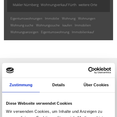
Makler Nürnberg
Wohnungverkauf Fürth
weitere Orte
Eigentumswohnungen
Immobilie
Wohnung
Wohnungen
Wohnung suche
Wohnungssuche
kaufen
Immobilien
Wohnungsanzeigen
Eigentumswohnung
Immobilienkauf
Wir informieren Sie
Zustimmung
Details
Über Cookies
automatisch über passende
neue Angebote
Diese Webseite verwendet Cookies
Wir verwenden Cookies, um Inhalte und Anzeigen zu