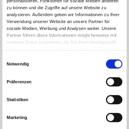
personalisieren, Funktionen für soziale Medien anbieten
zu können und die Zugriffe auf unsere Website zu
analysieren. Außerdem geben wir Informationen zu Ihrer
Verwendung unserer Website an unsere Partner für
soziale Medien, Werbung und Analysen weiter. Unsere
Partner führen diese Informationen möglicherweise mit
weiteren Daten zusammen, die Sie ihnen bereitgestellt
haben oder die sie im Rahmen Ihrer Nutzung der Dienste
gesammelt haben.
Einwilligungsauswahl
Notwendig
Ich habe die
Datenschutzerklärung
zur Kenntnis genommen. Ich stimme
zu, dass meine Angaben und Daten zur Beantwortung meiner Anfrage
Präferenzen
elektronisch erhoben und gespeichert werden.
Hinweis: Sie können Ihre Einwilligung jederzeit für die Zukunft per E-Mail
an info@hegerich-immobilien.de widerrufen. *
Statistiken
* Pflichtfelder
Marketing
Absenden