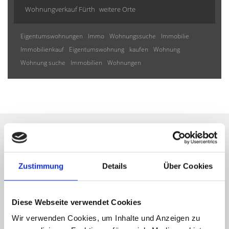
Wohnungverkauf Fürth
weitere Orte
Eigentumswohnungen
Immo
Wohnungssuche
Immobilie
Immobilienkauf
Eigentumswohnung
kaufen
Wohnung
Wohnung suche
Immobilien
Wohnungen
Wir informieren Sie
Zustimmung
Details
Über Cookies
automatisch über passende
neue Angebote
Diese Webseite verwendet Cookies
Wir verwenden Cookies, um Inhalte und Anzeigen zu