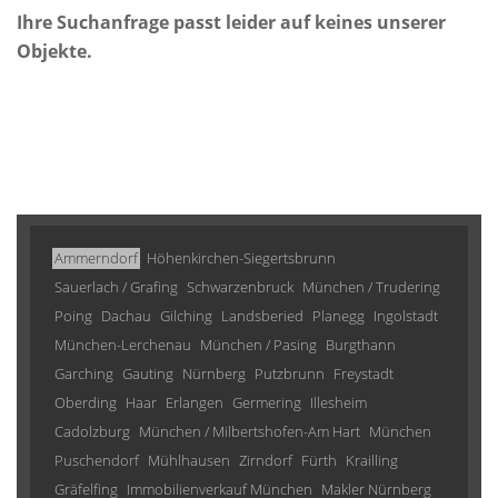
Ihre Suchanfrage passt leider auf keines unserer
Objekte.
Ammerndorf
Höhenkirchen-Siegertsbrunn
Sauerlach / Grafing
Schwarzenbruck
München / Trudering
Poing
Dachau
Gilching
Landsberied
Planegg
Ingolstadt
München-Lerchenau
München / Pasing
Burgthann
Garching
Gauting
Nürnberg
Putzbrunn
Freystadt
Oberding
Haar
Erlangen
Germering
Illesheim
Cadolzburg
München / Milbertshofen-Am Hart
München
Puschendorf
Mühlhausen
Zirndorf
Fürth
Krailling
Gräfelfing
Immobilienverkauf München
Makler Nürnberg