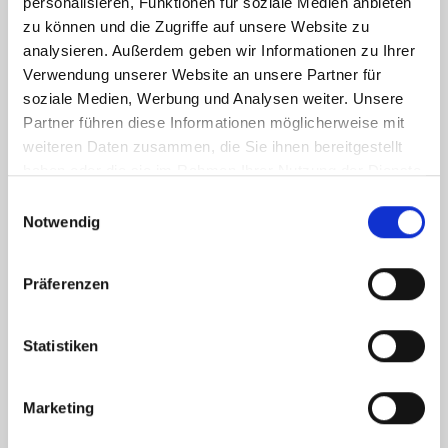
personalisieren, Funktionen für soziale Medien anbieten
zu können und die Zugriffe auf unsere Website zu
analysieren. Außerdem geben wir Informationen zu Ihrer
Verwendung unserer Website an unsere Partner für
soziale Medien, Werbung und Analysen weiter. Unsere
Partner führen diese Informationen möglicherweise mit
weiteren Daten zusammen, die Sie ihnen bereitgestellt
haben oder die sie im Rahmen Ihrer Nutzung der Dienste
gesammelt haben.
Einwilligungsauswahl
Notwendig
Ich habe die
Datenschutzerklärung
zur Kenntnis genommen. Ich stimme
zu, dass meine Angaben und Daten zur Beantwortung meiner Anfrage
Präferenzen
elektronisch erhoben und gespeichert werden.
Hinweis: Sie können Ihre Einwilligung jederzeit für die Zukunft per E-Mail
an info@hegerich-immobilien.de widerrufen. *
Statistiken
* Pflichtfelder
Marketing
Absenden