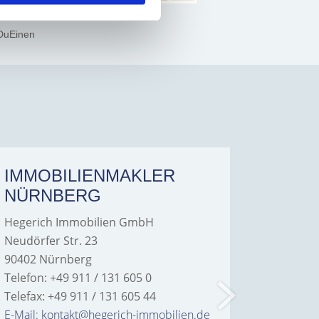
DuEinen
IMMOBILIENMAKLER
IMMO
NÜRNBERG
FÜRT
Hegerich Immobilien GmbH
Hegeric
Neudörfer Str. 23
Hans-Bor
90402 Nürnberg
90763 Fü
Telefon: +49 911 / 131 605 0
Telefon: 
Telefax: +49 911 / 131 605 44
Telefax: 
E-Mail: kontakt@hegerich-immobilien.de
E-Mail: 