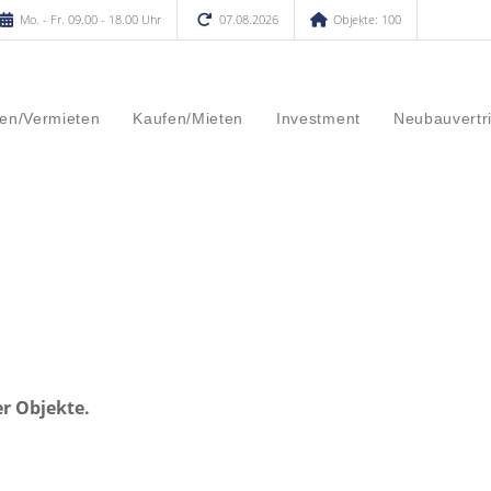
Mo. - Fr. 09.00 - 18.00 Uhr
07.08.2026
Objekte: 100
en/Vermieten
Kaufen/Mieten
Investment
Neubauvertr
er Objekte.