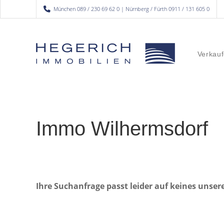
München 089 / 230 69 62 0 | Nürnberg / Fürth 0911 / 131 605 0
Verkauf
Immo Wilhermsdorf
Ihre Suchanfrage passt leider auf keines unser