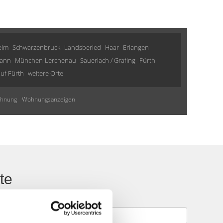
eim
Schwarzenbruck
Landsberied
Haar
Erlangen
hann
München-Lerchenau
Sauerlach / Grafing
Fürth
uf Fürth
weitere Orte
ohnung
Wohnungsanzeigen
te