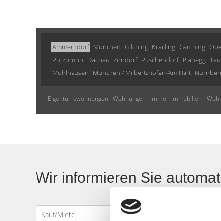
Ammerndorf
München
Gilching
Krailling
Garching
Obe
Putzbrunn
Dachau
Zirndorf
Puschendorf
Planegg
Tau
Mühlhausen
München / Milbertshofen-Am Hart
Nürnber
Eigentumswohnungen
Wohnungen
Immo
Immobilien
Wohn
Wir informieren Sie automa