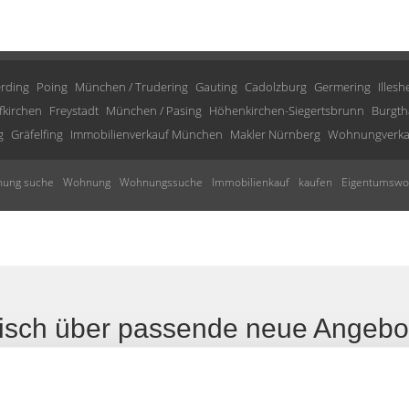
rding
Poing
München / Trudering
Gauting
Cadolzburg
Germering
Illesh
fkirchen
Freystadt
München / Pasing
Höhenkirchen-Siegertsbrunn
Burgt
g
Gräfelfing
Immobilienverkauf München
Makler Nürnberg
Wohnungverka
ung suche
Wohnung
Wohnungssuche
Immobilienkauf
kaufen
Eigentumsw
tisch über passende neue Angebo