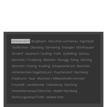
Ammerndorf
Burgthann
München-Lerchenau
Ingolstadt
Taufkirchen
Oberding
Germering
Erlangen
Mühlhausen
Zirndorf
Sauerlach / Grafing
Fürth
Gräfelfing
Dachau
München / Trudering
Illesheim
Planegg
Poing
Gilching
München / Pasing
Krailling
Schwarzenbruck
München
Höhenkirchen-Siegertsbrunn
Puschendorf
Nürnberg
Putzbrunn
Haar
München / Milbertshofen-Am Hart
Freystadt
Landsberied
Cadolzburg
Garching
Immobilienverkauf München
Makler Nürnberg
Wohnungverkauf Fürth
weitere Orte