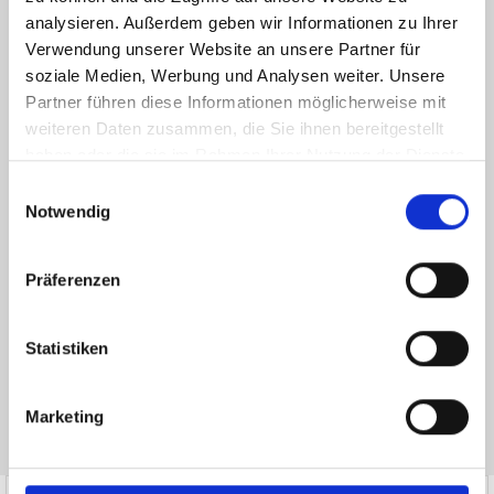
analysieren. Außerdem geben wir Informationen zu Ihrer
Verwendung unserer Website an unsere Partner für
soziale Medien, Werbung und Analysen weiter. Unsere
Partner führen diese Informationen möglicherweise mit
weiteren Daten zusammen, die Sie ihnen bereitgestellt
haben oder die sie im Rahmen Ihrer Nutzung der Dienste
gesammelt haben.
Einwilligungsauswahl
Ich habe die
Datenschutzerklärung
zur Kenntnis genommen. Ich stimme
Notwendig
zu, dass meine Angaben und Daten zur Beantwortung meiner Anfrage
elektronisch erhoben und gespeichert werden.
Präferenzen
Hinweis: Sie können Ihre Einwilligung jederzeit für die Zukunft per E-Mail
an info@hegerich-immobilien.de widerrufen. *
* Pflichtfelder
Statistiken
Absenden
Marketing