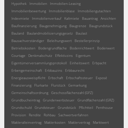
Hypothek
Immobilien
Immobilien-Leasing
Immobilienbewertung
Immobilienblase
Immobiliengutachten
Indexmiete
Immobilienverkauf
Kaltmiete
Bauantrag
Ansichten
Baufinanzierung
Baugenehmigung
Baugrenze
Baugrundstück
Bauland
Baulandmobilisierungsgesetz
Baulast
Bausachverständiger
Beleihungswert
Bestellerprinzip
Betriebskosten
Bodengrundfläche
Bodenrichtwert
Bodenwert
Courtage
Denkmalschutz
Effektivzins
Eigentum
Eigentümerversammlungsprotokoll
Einheitswert
Erbpacht
Erbengemeinschaft
Erbbauzins
Erbbaurecht
Energieausweispflicht
Erbschaft
Erbschaftssteuer
Exposé
Finanzierung
Flurkarte
Flurstück
Gemarkung
Gemeinschaftsordnung
Geschossflächenzahl (GFZ)
Grundbucheintrag
Grunderwerbsteuer
Grundflächenzahl (GRZ)
Grundschuld
Grundsteuer
Grundstück
Pflichtteil
Penthouse
Provision
Rendite
Rohbau
Sachwertverfahren
Makleralleinvertrag
Maklerkosten
Maklervertrag
Marktwert