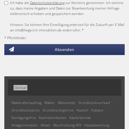
Ich habe die
Datenschutzerklärung
zur Kenntnis genommen. Ich stimme
zu, dass meine Angaben und Daten zur Beantwortung meiner Anfrage
elektronisch erhoben und gespeichert werden.
Hinweis: Sie können Ihre Einwilligung jederzeit für die Zukunft per E-Mail
an info@hegerich-immobilien.de widerrufen. *
* Pflichtfelder
Absenden
Glossar
Makleralleinauftrag
Makler
Maisonette
Grundstücksverkauf
Grundstückspreis
Grundstücksgrenze
Kaution
Kubatur
Kündigungsfrist
Kaufnebenkosten
Käuferbonität
Anlageimmobilie
Altlast
Abschreibung AFA
Hausbewertung