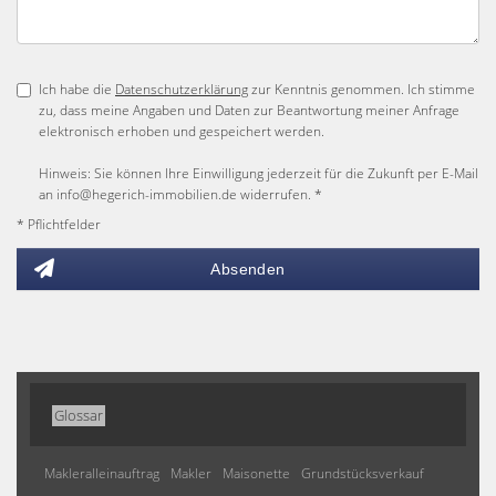
Ich habe die
Datenschutzerklärung
zur Kenntnis genommen. Ich stimme
zu, dass meine Angaben und Daten zur Beantwortung meiner Anfrage
elektronisch erhoben und gespeichert werden.
Hinweis: Sie können Ihre Einwilligung jederzeit für die Zukunft per E-Mail
an info@hegerich-immobilien.de widerrufen. *
* Pflichtfelder
Absenden
Glossar
Makleralleinauftrag
Makler
Maisonette
Grundstücksverkauf