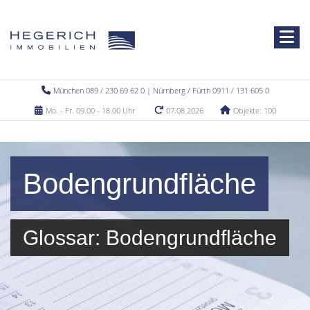
München 089 / 230 69 62 0 | Nürnberg / Fürth 0911 / 131 605 0
Mo. - Fr. 09.00 - 18.00 Uhr
07.08.2026
Objekte: 100
Bodengrundfläche
Glossar: Bodengrundfläche