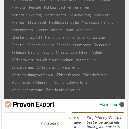
Provision
Rendite
Rohbau
Sachwertverfahren
Makleralleinvertrag
Maklerkosten
Maklervertrag
Marktwert
Mietkauf
Mietspiegel
Nachlassimmobilie
Nachlassverwaltung
Nebenkosten
Nießbrauchrecht
Notar
Objektart
Offenbarungspflicht
Pacht
Schenkung
Schenkungssteuer
Schnitte
Sondereigentum
Sondernutzungsrecht
Souterrain
Teilungserklärung
Tilgung
Umlegungsverfahren
Valuta
Verkehrswert
Verkehrswertgutachten
Vermarktung
Versteigerung
Vorkaufsrecht
Wegerecht
Wertermittlungsverfahren
Widerrufsrecht
Wirtschaftsplan
Wohnfläche
Wohnrecht
Wohnungsbewertung
Wohnungseigentum
Zwischenfinanzierung
Mehr Infos
Empfehlung! Easily the
best experience Iâ€™ve had
5.00 von 5
finding a home in Germany.