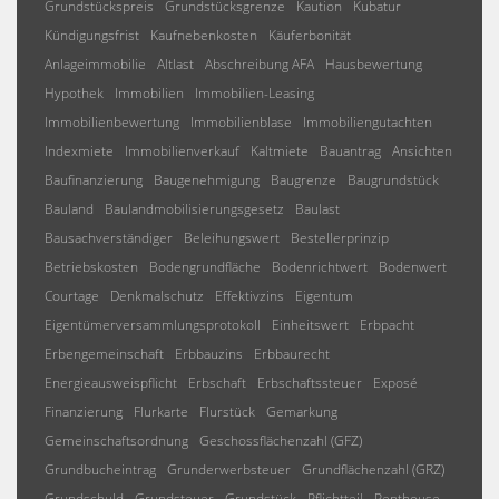
Grundstückspreis
Grundstücksgrenze
Kaution
Kubatur
Kündigungsfrist
Kaufnebenkosten
Käuferbonität
Anlageimmobilie
Altlast
Abschreibung AFA
Hausbewertung
Hypothek
Immobilien
Immobilien-Leasing
Immobilienbewertung
Immobilienblase
Immobiliengutachten
Indexmiete
Immobilienverkauf
Kaltmiete
Bauantrag
Ansichten
Baufinanzierung
Baugenehmigung
Baugrenze
Baugrundstück
Bauland
Baulandmobilisierungsgesetz
Baulast
Bausachverständiger
Beleihungswert
Bestellerprinzip
Betriebskosten
Bodengrundfläche
Bodenrichtwert
Bodenwert
Courtage
Denkmalschutz
Effektivzins
Eigentum
Eigentümerversammlungsprotokoll
Einheitswert
Erbpacht
Erbengemeinschaft
Erbbauzins
Erbbaurecht
Energieausweispflicht
Erbschaft
Erbschaftssteuer
Exposé
Finanzierung
Flurkarte
Flurstück
Gemarkung
Gemeinschaftsordnung
Geschossflächenzahl (GFZ)
Grundbucheintrag
Grunderwerbsteuer
Grundflächenzahl (GRZ)
Grundschuld
Grundsteuer
Grundstück
Pflichtteil
Penthouse