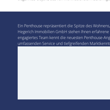
Ein Penthouse repräsentiert die Spitze des Wohnens,
Hegerich Immobilien GmbH stehen Ihnen erfahrene
engagiertes Team kennt die neuesten Penthouse-Ang
umfassenden Service und tiefgreifenden Marktkenntni