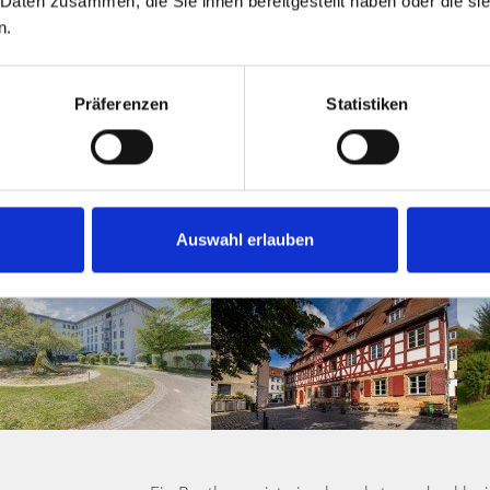
 Daten zusammen, die Sie ihnen bereitgestellt haben oder die s
im Verkauf von hochwertigen Immobilien in
n.
dem Markt zu präsentieren. Durch unsere i
Nürnberg
stehen wir Ihnen als kompetenter 
Penthouse zu finden oder erfolgreich zu ve
Präferenzen
Statistiken
bundesweites Netzwerk ermöglichen es uns,
erfüllen und die besonderen Merkmale von
Auswahl erlauben