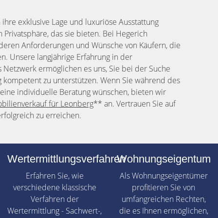
hre exklusive Lage und luxuriöse Ausstattung
Privatsphäre, das sie bieten. Bei Hegerich
deren Anforderungen und Wünsche von Käufern, die
. Unsere langjährige Erfahrung in der
Netzwerk ermöglichen es uns, Sie bei der Suche
 kompetent zu unterstützen. Wenn Sie während des
eine individuelle Beratung wünschen, bieten wir
bilienverkauf für Leonberg
** an. Vertrauen Sie auf
rfolgreich zu erreichen.
g
Wertermittlungsverfahren
Wohnungseigentum
Erfahren Sie, wie
Als Wohnungseigentümer
verschiedene klassische
profitieren Sie von
Verfahren der
umfangreichen Rechten,
Wertermittlung - Sachwert-,
die es Ihnen ermöglichen,