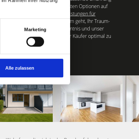
ie im Rahmen Ihrer Nutzung
 Nürnberg ein, um Ihnen die besten Optionen auf
ndividuellen
Immobiliendienstleistungen für
Partner zur Seite, wenn es darum geht, Ihr Traum-
räußern. Unsere lokale Marktkenntnis und unser
Marketing
 die Ansprüche anspruchsvoller Käufer optimal zu
 Penthouses hervorzuheben.
Alle zulassen