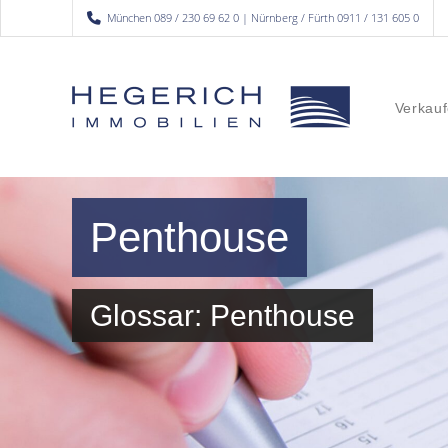
München 089 / 230 69 62 0 | Nürnberg / Fürth 0911 / 131 605 0
Verkauf
Penthouse
Glossar: Penthouse