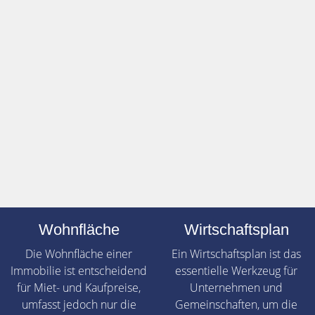
Wohnfläche
Wirtschaftsplan
Die Wohnfläche einer
Ein Wirtschaftsplan ist das
Immobilie ist entscheidend
essentielle Werkzeug für
für Miet- und Kaufpreise,
Unternehmen und
umfasst jedoch nur die
Gemeinschaften, um die