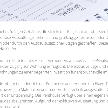
mehrstöckigen Gebäude, die sich in der Regel auf der obersten
uriöse Ausstattungsmerkmale und großzügige Terrassen oder D
 oder durch den Ausbau zusätzlicher Etagen geschaffen. Dies
de Käufer.
anderen Parteien des Hauses verbunden, was zusätzliche Privatsp
ekten Zugang zur Wohnung ermöglicht. Die exklusive Lage und d
hnungen zu einer begehrten Investition für anspruchsvolle I
rnberg befindet sich das Penthouse auf der obersten Etage. D
hochwertigen Materialien und modernster Technik ausgestattet
Ort der Entspannung. Das Penthouse verfügt über einen eigene
udes abzugrenzen. Aufgrund der exklusiven Ausstattung und de
chätzt wird.