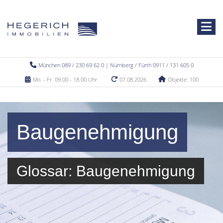
München 089 / 230 69 62 0 | Nürnberg / Fürth 0911 / 131 605 0
Mo. - Fr. 09.00 - 18.00 Uhr
07.08.2026
Objekte: 100
Baugenehmigung
Glossar: Baugenehmigung