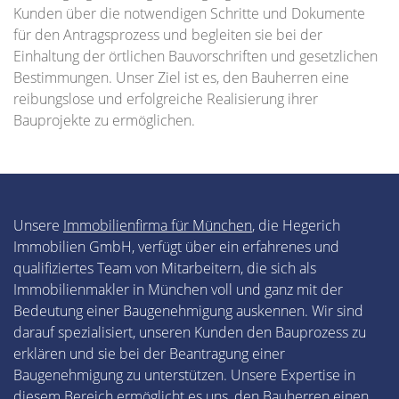
Kunden über die notwendigen Schritte und Dokumente
für den Antragsprozess und begleiten sie bei der
Einhaltung der örtlichen Bauvorschriften und gesetzlichen
Bestimmungen. Unser Ziel ist es, den Bauherren eine
reibungslose und erfolgreiche Realisierung ihrer
Bauprojekte zu ermöglichen.
Unsere
Immobilienfirma für München
, die Hegerich
Immobilien GmbH, verfügt über ein erfahrenes und
qualifiziertes Team von Mitarbeitern, die sich als
Immobilienmakler in München voll und ganz mit der
Bedeutung einer Baugenehmigung auskennen. Wir sind
darauf spezialisiert, unseren Kunden den Bauprozess zu
erklären und sie bei der Beantragung einer
Baugenehmigung zu unterstützen. Unsere Expertise in
diesem Bereich ermöglicht es uns, den Bauherren einen