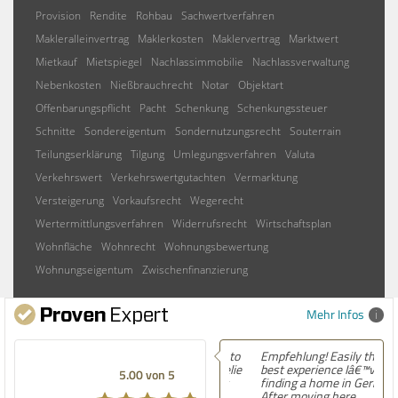
Provision
Rendite
Rohbau
Sachwertverfahren
Makleralleinvertrag
Maklerkosten
Maklervertrag
Marktwert
Mietkauf
Mietspiegel
Nachlassimmobilie
Nachlassverwaltung
Nebenkosten
Nießbrauchrecht
Notar
Objektart
Offenbarungspflicht
Pacht
Schenkung
Schenkungssteuer
Schnitte
Sondereigentum
Sondernutzungsrecht
Souterrain
Teilungserklärung
Tilgung
Umlegungsverfahren
Valuta
Verkehrswert
Verkehrswertgutachten
Vermarktung
Versteigerung
Vorkaufsrecht
Wegerecht
Wertermittlungsverfahren
Widerrufsrecht
Wirtschaftsplan
Wohnfläche
Wohnrecht
Wohnungsbewertung
Wohnungseigentum
Zwischenfinanzierung
Mehr Infos
Empfehlung! Easily the
best experience Iâ€™ve had
5.00 von 5
finding a home in Germany.
After moving here,