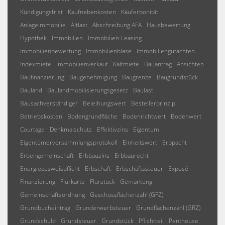
Kündigungsfrist
Kaufnebenkosten
Käuferbonität
Anlageimmobilie
Altlast
Abschreibung AFA
Hausbewertung
Hypothek
Immobilien
Immobilien-Leasing
Immobilienbewertung
Immobilienblase
Immobiliengutachten
Indexmiete
Immobilienverkauf
Kaltmiete
Bauantrag
Ansichten
Baufinanzierung
Baugenehmigung
Baugrenze
Baugrundstück
Bauland
Baulandmobilisierungsgesetz
Baulast
Bausachverständiger
Beleihungswert
Bestellerprinzip
Betriebskosten
Bodengrundfläche
Bodenrichtwert
Bodenwert
Courtage
Denkmalschutz
Effektivzins
Eigentum
Eigentümerversammlungsprotokoll
Einheitswert
Erbpacht
Erbengemeinschaft
Erbbauzins
Erbbaurecht
Energieausweispflicht
Erbschaft
Erbschaftssteuer
Exposé
Finanzierung
Flurkarte
Flurstück
Gemarkung
Gemeinschaftsordnung
Geschossflächenzahl (GFZ)
Grundbucheintrag
Grunderwerbsteuer
Grundflächenzahl (GRZ)
Grundschuld
Grundsteuer
Grundstück
Pflichtteil
Penthouse