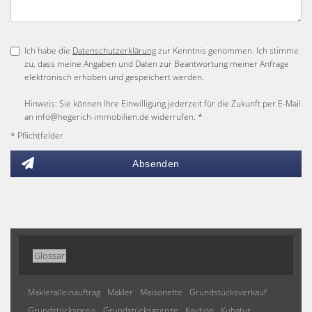
Ich habe die
Datenschutzerklärung
zur Kenntnis genommen. Ich stimme
zu, dass meine Angaben und Daten zur Beantwortung meiner Anfrage
elektronisch erhoben und gespeichert werden.
Hinweis: Sie können Ihre Einwilligung jederzeit für die Zukunft per E-Mail
an info@hegerich-immobilien.de widerrufen. *
* Pflichtfelder
Absenden
Glossar
Makleralleinauftrag
Makler
Maisonette
Grundstücksverkauf
Grundstückspreis
Grundstücksgrenze
Kaution
Kubatur