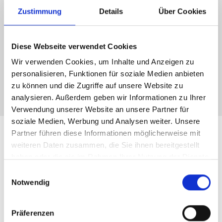
Bauvorschriften, Bauordnungen und weiteren gesetzlichen
Bestimmungen entspricht. Unsere langjährige Erfahrung
Zustimmung
Details
Über Cookies
und enge Zusammenarbeit mit den Baubehörden
ermöglichen es uns, unseren Kunden eine reibungslose
Diese Webseite verwendet Cookies
und erfolgreiche Realisierung ihrer Bauprojekte zu
garantieren. Wenn Sie auf der Suche nach kompetenten
Wir verwenden Cookies, um Inhalte und Anzeigen zu
Immobilienfirmen für Fürth
sind, sind Sie bei Hegerich
personalisieren, Funktionen für soziale Medien anbieten
Immobilien genau richtig.
zu können und die Zugriffe auf unsere Website zu
analysieren. Außerdem geben wir Informationen zu Ihrer
Verwendung unserer Website an unsere Partner für
soziale Medien, Werbung und Analysen weiter. Unsere
Partner führen diese Informationen möglicherweise mit
weiteren Daten zusammen, die Sie ihnen bereitgestellt
haben oder die sie im Rahmen Ihrer Nutzung der Dienste
gesammelt haben.
Einwilligungsauswahl
Notwendig
Präferenzen