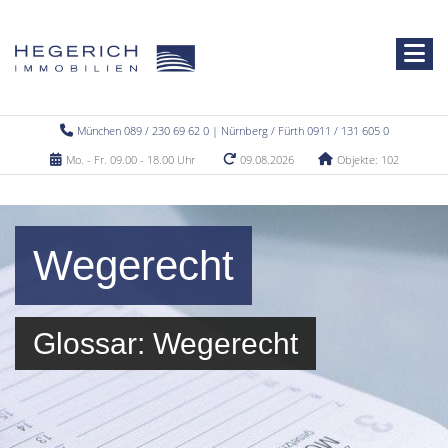
München 089 / 230 69 62 0 | Nürnberg / Fürth 0911 / 131 605 0
Mo. - Fr. 09.00 - 18.00 Uhr
09.08.2026
Objekte: 102
Wegerecht
Glossar: Wegerecht