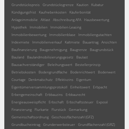
Grundstückspreis
Grundstücksgrenze
Kaution
Kubatur
Kündigungsfrist
Kaufnebenkosten
Käuferbonität
Anlageimmobilie
Altlast
Abschreibung AFA
Hausbewertung
Hypothek
Immobilien
Immobilien-Leasing
Immobilienbewertung
Immobilienblase
Immobiliengutachten
Indexmiete
Immobilienverkauf
Kaltmiete
Bauantrag
Ansichten
Baufinanzierung
Baugenehmigung
Baugrenze
Baugrundstück
Bauland
Baulandmobilisierungsgesetz
Baulast
Bausachverständiger
Beleihungswert
Bestellerprinzip
Betriebskosten
Bodengrundfläche
Bodenrichtwert
Bodenwert
Courtage
Denkmalschutz
Effektivzins
Eigentum
Eigentümerversammlungsprotokoll
Einheitswert
Erbpacht
Erbengemeinschaft
Erbbauzins
Erbbaurecht
Energieausweispflicht
Erbschaft
Erbschaftssteuer
Exposé
Finanzierung
Flurkarte
Flurstück
Gemarkung
Gemeinschaftsordnung
Geschossflächenzahl (GFZ)
Grundbucheintrag
Grunderwerbsteuer
Grundflächenzahl (GRZ)