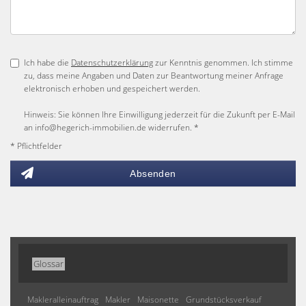
Ich habe die
Datenschutzerklärung
zur Kenntnis genommen. Ich stimme
zu, dass meine Angaben und Daten zur Beantwortung meiner Anfrage
elektronisch erhoben und gespeichert werden.
Hinweis: Sie können Ihre Einwilligung jederzeit für die Zukunft per E-Mail
an info@hegerich-immobilien.de widerrufen. *
* Pflichtfelder
Absenden
Glossar
Makleralleinauftrag
Makler
Maisonette
Grundstücksverkauf