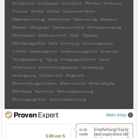
Grundschuld
Grundsteuer
Grundstück
Pflichtteil
Penthouse
Provision
Rendite
Rohbau
Sachwertverfahren
Makleralleinvertrag
Maklerkosten
Maklervertrag
Marktwert
Mietkauf
Mietspiegel
Nachlassimmobilie
Nachlassverwaltung
Nebenkosten
Nießbrauchrecht
Notar
Objektart
Offenbarungspflicht
Pacht
Schenkung
Schenkungssteuer
Schnitte
Sondereigentum
Sondernutzungsrecht
Souterrain
Teilungserklärung
Tilgung
Umlegungsverfahren
Valuta
Verkehrswert
Verkehrswertgutachten
Vermarktung
Versteigerung
Vorkaufsrecht
Wegerecht
Wertermittlungsverfahren
Widerrufsrecht
Wirtschaftsplan
Wohnfläche
Wohnrecht
Wohnungsbewertung
Wohnungseigentum
Zwischenfinanzierung
Mehr Infos
Empfehlung! Easily the
best experience Iâ€™ve had
5.00 von 5