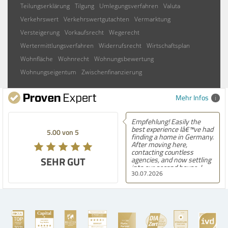
Teilungserklärung
Tilgung
Umlegungsverfahren
Valuta
Verkehrswert
Verkehrswertgutachten
Vermarktung
Versteigerung
Vorkaufsrecht
Wegerecht
Wertermittlungsverfahren
Widerrufsrecht
Wirtschaftsplan
Wohnfläche
Wohnrecht
Wohnungsbewertung
Wohnungseigentum
Zwischenfinanzierung
Mehr Infos
Empfehlung! Easily the
best experience Iâ€™ve had
5.00 von 5
finding a home in Germany.
After moving here,
contacting countless
SEHR GUT
agencies, and now settling
into our second house, I
30.07.2026
know firsthand how
challenging and
overwhelming the German
housing market can be.
Hegerich Immobilien
stands out far above the
rest. They made the entire