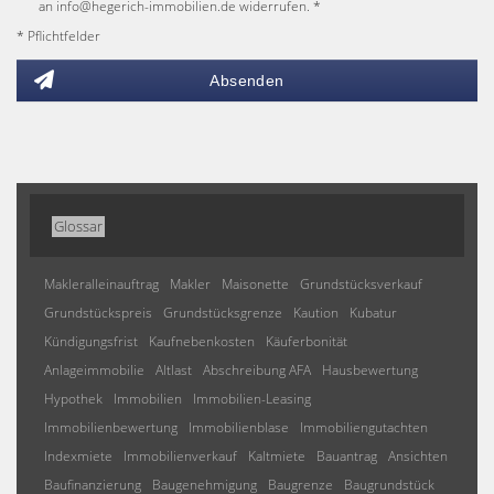
an info@hegerich-immobilien.de widerrufen. *
* Pflichtfelder
Absenden
Glossar
Makleralleinauftrag
Makler
Maisonette
Grundstücksverkauf
Grundstückspreis
Grundstücksgrenze
Kaution
Kubatur
Kündigungsfrist
Kaufnebenkosten
Käuferbonität
Anlageimmobilie
Altlast
Abschreibung AFA
Hausbewertung
Hypothek
Immobilien
Immobilien-Leasing
Immobilienbewertung
Immobilienblase
Immobiliengutachten
Indexmiete
Immobilienverkauf
Kaltmiete
Bauantrag
Ansichten
Baufinanzierung
Baugenehmigung
Baugrenze
Baugrundstück