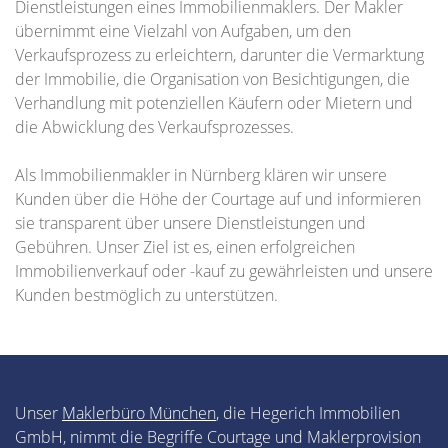
Dienstleistungen eines Immobilienmaklers. Der Makler
übernimmt eine Vielzahl von Aufgaben, um den
Verkaufsprozess zu erleichtern, darunter die Vermarktung
der Immobilie, die Organisation von Besichtigungen, die
Verhandlung mit potenziellen Käufern oder Mietern und
die Abwicklung des Verkaufsprozesses.
Als Immobilienmakler in Nürnberg klären wir unsere
Kunden über die Höhe der Courtage auf und informieren
sie transparent über unsere Dienstleistungen und
Gebühren. Unser Ziel ist es, einen erfolgreichen
Immobilienverkauf oder -kauf zu gewährleisten und unsere
Kunden bestmöglich zu unterstützen.
Unser
Maklerbüro München
, die Hegerich Immobilien
GmbH, nimmt die Begriffe Courtage und Maklerprovision