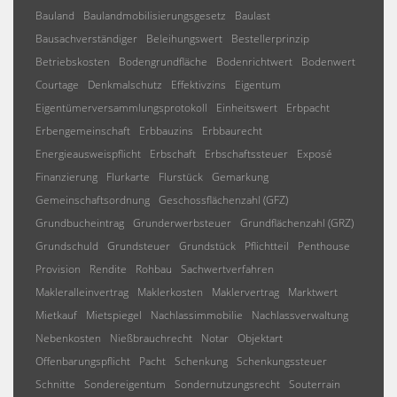
Bauland
Baulandmobilisierungsgesetz
Baulast
Bausachverständiger
Beleihungswert
Bestellerprinzip
Betriebskosten
Bodengrundfläche
Bodenrichtwert
Bodenwert
Courtage
Denkmalschutz
Effektivzins
Eigentum
Eigentümerversammlungsprotokoll
Einheitswert
Erbpacht
Erbengemeinschaft
Erbbauzins
Erbbaurecht
Energieausweispflicht
Erbschaft
Erbschaftssteuer
Exposé
Finanzierung
Flurkarte
Flurstück
Gemarkung
Gemeinschaftsordnung
Geschossflächenzahl (GFZ)
Grundbucheintrag
Grunderwerbsteuer
Grundflächenzahl (GRZ)
Grundschuld
Grundsteuer
Grundstück
Pflichtteil
Penthouse
Provision
Rendite
Rohbau
Sachwertverfahren
Makleralleinvertrag
Maklerkosten
Maklervertrag
Marktwert
Mietkauf
Mietspiegel
Nachlassimmobilie
Nachlassverwaltung
Nebenkosten
Nießbrauchrecht
Notar
Objektart
Offenbarungspflicht
Pacht
Schenkung
Schenkungssteuer
Schnitte
Sondereigentum
Sondernutzungsrecht
Souterrain