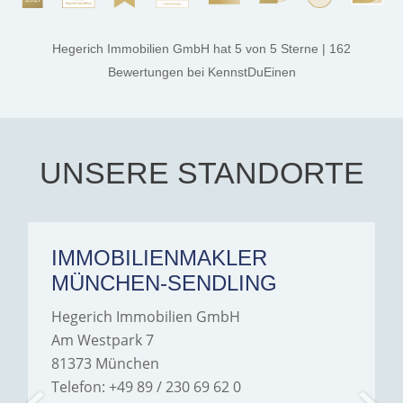
process smooth,
professional, and genuinely
kind. A special note of
thanks, and a huge part of
Hegerich Immobilien GmbH
hat
5
von
5
Sterne
|
162
the credit goes to Amelie
Jamrowâ€”she was
Bewertungen
bei KennstDuEinen
exceptionally professional,
transparent, and clear in
every communication.
Iâ€™m deeply grateful for
their support and wouldn't
hesitate to recommend
Hegerich Immobilien to
UNSERE STANDORTE
anyone looking for a home.
IMMOBILIENMAKLER
MÜNCHEN-SENDLING
Hegerich Immobilien GmbH
Am Westpark 7
81373 München
Telefon: +49 89 / 230 69 62 0